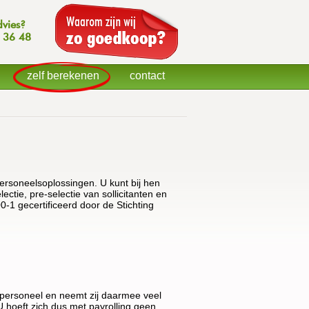
dvies?
 36 48
zelf berekenen
contact
 personeelsoplossingen. U kunt bij hen
ctie, pre-selectie van sollicitanten en
-1 gecertificeerd door de Stichting
w personeel en neemt zij daarmee veel
 U hoeft zich dus met payrolling geen