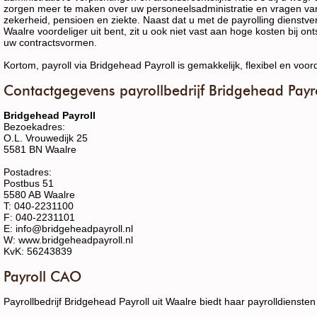
zorgen meer te maken over uw personeelsadministratie en vragen va
zekerheid, pensioen en ziekte. Naast dat u met de payrolling dienstve
Waalre voordeliger uit bent, zit u ook niet vast aan hoge kosten bij ontsl
uw contractsvormen.
Kortom, payroll via Bridgehead Payroll is gemakkelijk, flexibel en voord
Contactgegevens payrollbedrijf Bridgehead Payr
Bridgehead Payroll
Bezoekadres:
O.L. Vrouwedijk 25
5581 BN Waalre
Postadres:
Postbus 51
5580 AB Waalre
T: 040-2231100
F: 040-2231101
E: info@bridgeheadpayroll.nl
W: www.bridgeheadpayroll.nl
KvK: 56243839
Payroll CAO
Payrollbedrijf Bridgehead Payroll uit Waalre biedt haar payrolldiens