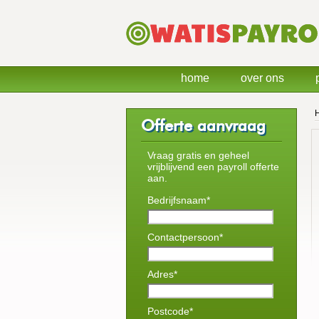
home
over ons
Offerte aanvraag
Vraag gratis en geheel
vrijblijvend een payroll offerte
aan.
Bedrijfsnaam*
Contactpersoon*
Adres*
Postcode*