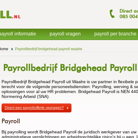
Direct a
085
004
payroll informatie
payroll vragen
payroll per branche
Home
Payrollbedrijf bridgehead payroll waalre
Payrollbedrijf Bridgehead Payroll
Payrollbedrijf Bridgehead Payroll uit Waalre is uw partner in flexibele
terecht voor de volgende personeelsdiensten: Payrolling, werving & sele
oplossingen voor al uw HR problemen. Bridgehead Payroll is NEN 4400
Normering Arbeid (SNA).
Direct een payrollofferte opvragen?
Payroll
Bij payrolling wordt Bridgehead Payroll de juridisch werkgever van u
administratieve verplichtingen en arbeidsrechtelijke risico's bij u weg.