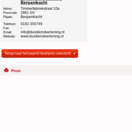
Bergambacht
Timmerfabriekstraat 10a
Adres:
2861 GV
Postcode:
Bergambacht
Plaats:
0182-350749
Telefoon:
-
Fax:
info@dusdienstverlening.nl
Email:
www.dusdienstverlening.nl
Website:
Terug naar het payroll bedrijven overzicht
Print