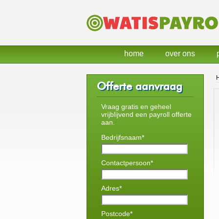
home
over ons
Offerte aanvraag
Vraag gratis en geheel
vrijblijvend een payroll offerte
aan.
Bedrijfsnaam*
Contactpersoon*
Adres*
Postcode*