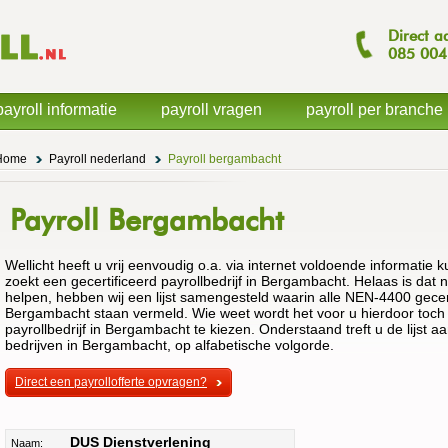
Direct a
085
004
payroll informatie
payroll vragen
payroll per branche
Home
Payroll nederland
Payroll bergambacht
Payroll Bergambacht
Wellicht heeft u vrij eenvoudig o.a. via internet voldoende informatie 
zoekt een gecertificeerd payrollbedrijf in Bergambacht. Helaas is dat n
helpen, hebben wij een lijst samengesteld waarin alle NEN-4400 gecert
Bergambacht staan vermeld. Wie weet wordt het voor u hierdoor toch no
payrollbedrijf in Bergambacht te kiezen. Onderstaand treft u de lijst aa
bedrijven in Bergambacht, op alfabetische volgorde.
Direct een payrollofferte opvragen?
DUS Dienstverlening
Naam: