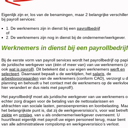
Eigenlijk zijn er, los van de benamingen, maar 2 belangrijke verschille
bij payroll services:
1. De werknemers zijn in dienst bij een
payrollbedrijf
of
2. De werknemers zijn nog in dienst bij de ondernemer/werkgever.
Werknemers in dienst bij een payrollbedrijf
Bij de eerste vorm van payroll services wordt het payrollbedrijf op pap
de juridische werkgever van (één of meer van) van uw werknemers (z
ook
wat is payroll
). Dit betekent dat u uw eigen werknemers
werft en
selecteert
. Daarnaast bepaalt u de werktijden, het
salaris
, de
arbeidsvoorwaarden
van de werknemers (conform CAO), verzorgt u 
planning en behoudt u het contact met de werknemers op de werkvloe
hier verandert er dus niets met payroll!).
Het payrollbedrijf moet als juridische werkgever van uw werknemers o
echter zorg dragen voor de betaling van de nettosalarissen en
afdrachten van sociale lasten, pensioenpremies en loonbelasting. Ma
het belangrijkste punt is, dat zij de werkgeversrisico's, voor wat betreft
ziekte
en
ontslag
, van u als ondernemer/werkgever overneemt. U
huurt/least eigenlijk met payroll uw eigen personeel terug, maar bent
van alle administratieve rompslomp en werkgeversrisico’s verlost.