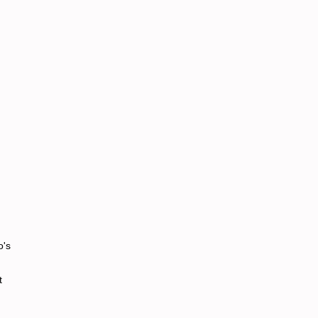
o's
t