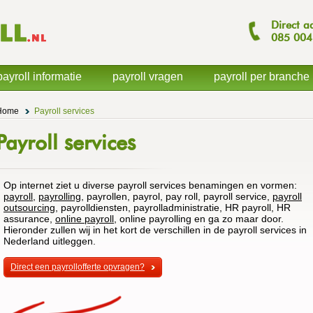
Direct a
085
004
payroll informatie
payroll vragen
payroll per branche
Home
Payroll services
Payroll services
Op internet ziet u diverse payroll services benamingen en vormen:
payroll
,
payrolling
, payrollen, payrol, pay roll, payroll service,
payroll
outsourcing
, payrolldiensten, payrolladministratie, HR payroll, HR
assurance,
online payroll
, online payrolling en ga zo maar door.
Hieronder zullen wij in het kort de verschillen in de payroll services in
Nederland uitleggen.
Direct een payrollofferte opvragen?