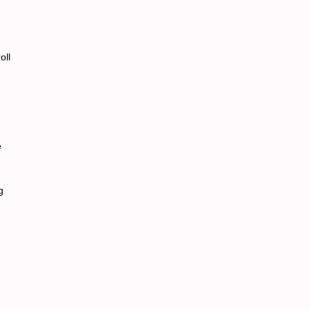
oll
e
g