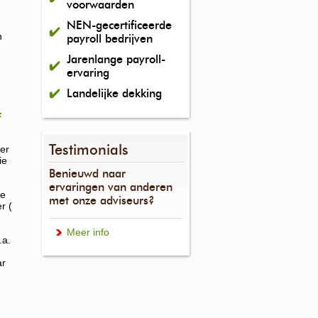
voorwaarden
NEN-gecertificeerde
n
payroll bedrijven
Jarenlange payroll-
ervaring
Landelijke dekking
Testimonials
ier
ie
Benieuwd naar
ervaringen van anderen
de
met onze adviseurs?
r (
Meer info
.a.
ar