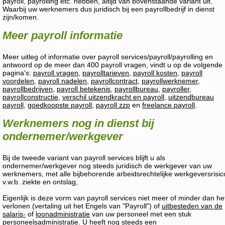
payroll, payrolling etc. hebben, altijd van bovenstaande variant uit.
Waarbij uw werknemers dus juridisch bij een payrollbedrijf in dienst
zijn/komen.
Meer payroll informatie
Meer uitleg of informatie over payroll services/payroll/payrolling en
antwoord op de meer dan 400 payroll vragen, vindt u op de volgende
pagina's:
payroll vragen
,
payrolltarieven
,
payroll kosten
,
payroll
voordelen
,
payroll nadelen
,
payrollcontract
,
payrollwerknemer
,
payrollbedrijven
,
payroll betekenis
,
payrollbureau
,
payroller
,
payrollconstructie
,
verschil uitzendkracht en payroll
,
uitzendbureau
payroll
,
goedkoopste payroll
,
payroll zzp
en
freelance payroll
.
Werknemers nog in dienst bij
ondernemer/werkgever
Bij de tweede variant van payroll services blijft u als
ondernemer/werkgever nog steeds juridisch de werkgever van uw
werknemers, met alle bijbehorende arbeidsrechtelijke werkgeversrisic
v.w.b. ziekte en ontslag,
Eigenlijk is deze vorm van payroll services niet meer of minder dan he
verlonen (vertaling uit het Engels van "Payroll") of
uitbesteden van de
salaris-
of
loonadministratie
van uw personeel met een stuk
personeelsadministratie
. U heeft nog steeds een