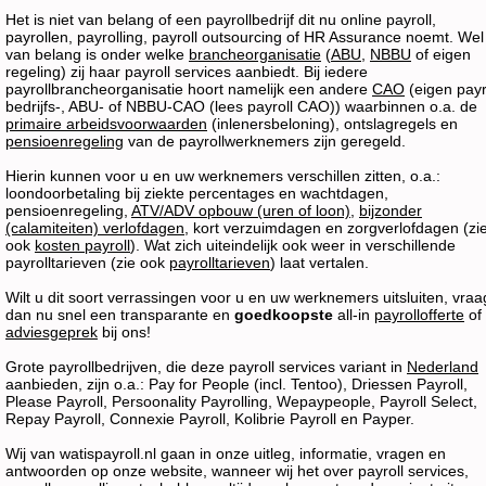
Het is niet van belang of een payrollbedrijf dit nu online payroll,
payrollen, payrolling, payroll outsourcing of HR Assurance noemt. Wel
van belang is onder welke
brancheorganisatie
(
ABU
,
NBBU
of eigen
regeling) zij haar payroll services aanbiedt. Bij iedere
payrollbrancheorganisatie hoort namelijk een andere
CAO
(eigen payr
bedrijfs-, ABU- of NBBU-CAO (lees payroll CAO)) waarbinnen o.a. de
primaire arbeidsvoorwaarden
(inlenersbeloning), ontslagregels en
pensioenregeling
van de payrollwerknemers zijn geregeld.
Hierin kunnen voor u en uw werknemers verschillen zitten, o.a.:
loondoorbetaling bij ziekte percentages en wachtdagen,
pensioenregeling,
ATV/ADV opbouw (uren of loon)
,
bijzonder
(calamiteiten) verlofdagen
, kort verzuimdagen en zorgverlofdagen (zi
ook
kosten payroll
). Wat zich uiteindelijk ook weer in verschillende
payrolltarieven (zie ook
payrolltarieven
) laat vertalen.
Wilt u dit soort verrassingen voor u en uw werknemers uitsluiten, vraa
dan nu snel een transparante en
goedkoopste
all-in
payrollofferte
of
adviesgeprek
bij ons!
Grote payrollbedrijven, die deze payroll services variant in
Nederland
aanbieden, zijn o.a.: Pay for People (incl. Tentoo), Driessen Payroll,
Please Payroll, Persoonality Payrolling, Wepaypeople, Payroll Select,
Repay Payroll, Connexie Payroll, Kolibrie Payroll en Payper.
Wij van watispayroll.nl gaan in onze uitleg, informatie, vragen en
antwoorden op onze website, wanneer wij het over payroll services,