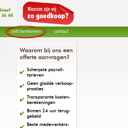
dvies?
 36 48
zelf berekenen
contact
Waarom bij ons een
offerte aanvragen?
Scherpste payroll-
tarieven
Geen gladde verkoop-
praatjes
Transparante kosten-
berekeningen
Binnen 24 uur terug-
gebeld
Beste medewerkers-