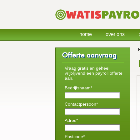
home
over ons
Offerte aanvraag
Vraag gratis en geheel
vrijblijvend een payroll offerte
aan.
Bedrijfsnaam*
Contactpersoon*
Adres*
Postcode*