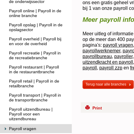
de onderwijssector
ons een gratis geheel vr
bij 1 van onze payroll c
Payroll online | Payroll in de
online branche
Meer payroll inf
Payroll opslag | Payroll in de
opslagsector
Meer uitleg of informati
Payroll overheid | Payroll bij
op de meer dan 400 payr
en voor de overheid
pagina's:
payroll vragen
payrollwerknemer
,
payro
Payroll recreatie | Payroll in
payrollbureau
,
payroller
de recreatiebranche
uitzendkracht en payroll
Payroll restaurant | Payroll
payroll
,
payroll zzp
en
f
in de restaurantbranche
Payroll retail | Payroll in de
Terug naar alle branches
retailbranche
Payroll transport | Payroll in
de transportbranche
Print
Payroll uitzendbureau |
Payroll voor een
uitzendbureau
Payroll vragen