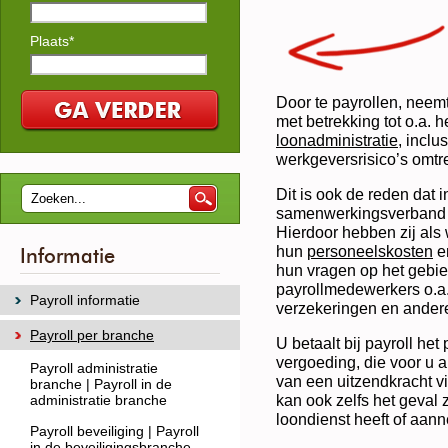
Plaats*
Door te payrollen, neem
met betrekking tot o.a. 
loonadministratie
, inclu
werkgeversrisico’s omtr
Dit is ook de reden dat
samenwerkingsverband m
Hierdoor hebben zij als 
hun
personeelskosten
en
Informatie
hun vragen op het gebie
payrollmedewerkers o.a. 
Payroll informatie
verzekeringen en andere 
Payroll per branche
U betaalt bij payroll he
vergoeding, die voor u al
Payroll administratie
van een uitzendkracht v
branche | Payroll in de
kan ook zelfs het geval 
administratie branche
loondienst heeft of aan
Payroll beveiliging | Payroll
in de beveiligingsbranche