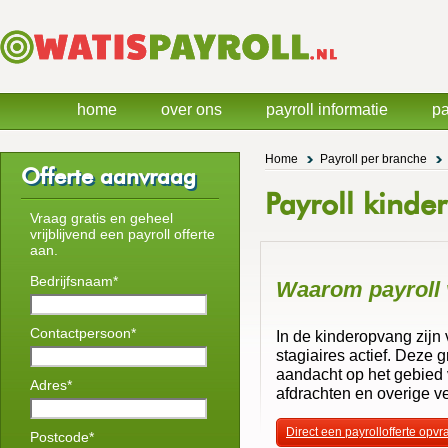
home
over ons
payroll informatie
pa
Home
Payroll per branche
Offerte aanvraag
Payroll kinde
Vraag gratis en geheel
vrijblijvend een payroll offerte
aan.
Bedrijfsnaam*
Waarom payroll 
Contactpersoon*
In de kinderopvang zijn
stagiaires actief. Deze
aandacht op het gebied v
Adres*
afdrachten en overige ve
Direct een payrollofferte opv
Postcode*