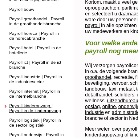
Kortom, maakt u veel ge
oproepkrachten, parttim
Payroll bouw
en selecteert
u daarnaast
Payroll groothandel | Payroll
ware door uw personeelsa
in de groothandelsbranche
payroll
in alle opzichte
uw medewerkers en kin
Payroll horeca | Payroll in
de horecabranche
Voor welke ander
Payroll hotel | Payroll in de
payroll nog mee
hotellerie
Payroll ict | Payroll in de ict
Wij verzorgen payrollcon
branche
in o.a. de volgende bra
Payroll industrie | Payroll in
groothandel
, recreatie, 
de industriesector
beveiliging
, vervoer, sc
landbouw, taxi, metaal, t
Payroll internet | Payroll in
detailhandel, schilders,
de internetbranche
wellness,
uitzendburea
Payroll kinderopvang |
opslag
,
online
,
onderwij
Payroll in de kinderopvang
industrie
en
administrati
branche of sector in Ned
Payroll logistiek | Payroll in
de sector logistiek
Meer weten over payroll
kinderdagopvang of kind
Payroll onderwijs | Payroll in