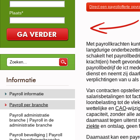
Direct een payrollofferte opv
Plaats*
Met payrollkrachten kunt
langdurige onderbezettin
schakelt het payrollbedr
kracht(en) heeft gevond
payrollbedrijf de ict m
dienst en neemt zij daar
Informatie
verplichtingen van u als
Van contracten opstellen
Payroll informatie
salarisbetalingen tot fa
loonbelasting tot de vle
Payroll per branche
wettelijke en
CAO
-wijzi
capaciteit, zonder alle 
Payroll administratie
daarnaast tegen uiterst
branche | Payroll in de
administratie branche
ziekte
en ontslag, geen f
Payroll beveiliging | Payroll
Daarnaast kan een payro
in de beveiligingsbranche