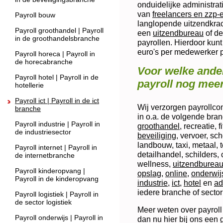
onduidelijke administr
van
freelancers en zzp-
Payroll bouw
langlopende uitzendkrac
Payroll groothandel | Payroll
een
uitzendbureau
of de
in de groothandelsbranche
payrollen. Hierdoor kunt
euro's per medewerker p
Payroll horeca | Payroll in
de horecabranche
Voor welke ander
Payroll hotel | Payroll in de
payroll nog mee
hotellerie
Payroll ict | Payroll in de ict
Wij verzorgen payrollcon
branche
in o.a. de volgende bra
Payroll industrie | Payroll in
groothandel
, recreatie, 
de industriesector
beveiliging
, vervoer, sc
landbouw, taxi, metaal, t
Payroll internet | Payroll in
detailhandel, schilders,
de internetbranche
wellness,
uitzendburea
Payroll kinderopvang |
opslag
,
online
,
onderwij
Payroll in de kinderopvang
industrie
,
ict
,
hotel
en
ad
iedere branche of sector
Payroll logistiek | Payroll in
de sector logistiek
Meer weten over payroll v
Payroll onderwijs | Payroll in
dan nu hier bij ons een g