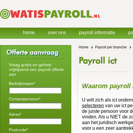
home
over ons
payroll informatie
pa
Home
Payroll per branche
Offerte aanvraag
Payroll ict
Vraag gratis en geheel
vrijblijvend een payroll offerte
aan.
Bedrijfsnaam*
Waarom payroll i
Contactpersoon*
U wilt zich als ict onde
selecteren
van uw ict pe
de juiste persoon voor de
Adres*
vinden. Als u NIET de zo
aan het juridisch werkg
voor u een zeer aantrekk
Postcode*