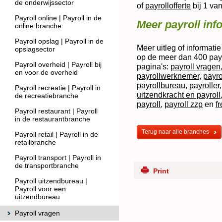
de onderwijssector
of
payrollofferte
bij 1 va
Payroll online | Payroll in de
Meer payroll inf
online branche
Payroll opslag | Payroll in de
Meer uitleg of informati
opslagsector
op de meer dan 400 payr
Payroll overheid | Payroll bij
pagina's:
payroll vragen
en voor de overheid
payrollwerknemer
,
payro
payrollbureau
,
payroller
Payroll recreatie | Payroll in
uitzendkracht en payroll
de recreatiebranche
payroll
,
payroll zzp
en
f
Payroll restaurant | Payroll
in de restaurantbranche
Terug naar alle branches
Payroll retail | Payroll in de
retailbranche
Payroll transport | Payroll in
de transportbranche
Print
Payroll uitzendbureau |
Payroll voor een
uitzendbureau
Payroll vragen