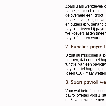
Zoals u als werkgever/
namelijk misschien de la
de overheid een (groot)
respectievelijk bij de w
en ouders (b.v. gehandi
payrolltarieven bij pay
werkgeverslasten (meer d
payrollfactoren worden 
2. Functies payrol
U zult nu misschien al 
hebben, dat door het hog
functie, van een payroll
payrolltarief hoger lig
(geen €10,- maar wettel
3. Soort payroll w
Voor wat betreft het soor
payrolloffertes voor 1. 
en 3. vaste werknemers