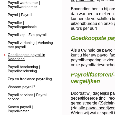
Payroll werknemer |
Payrollwerknemer
Bovendien bent u bij ons
dan wanneer u met een
Payrol | Payroll
kunnen de verschillen 
Payroller |
uitzendbureau en onze p
Payrollorganisatie
euro's per uur!
Payroll zzp | Zzp payroll
Goedkoopste payr
Payroll verloning | Verloning
met payroll
Als u uw huidige payroll
Goedkoopste payroll in
kunt u
hier uw payrollfac
Nederland
payrollbesparing te zien
onze payrolltarievenchec
Payroll berekening |
Payrollberekening
Payrollfactoren
Zzp en freelance payrolling
vergelijken
Waarom payroll?
Doordat wij dagelijks pa
Payroll services | Payroll
gecertificeerde (incl. r
service
geregistreerde ((Stichti
Kosten payroll |
(zie
alle payrollbedrijve
Payrollkosten
Weten wij wat er speelt 