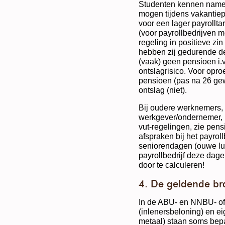
Studenten kennen nameli
mogen tijdens vakantie
voor een lager payrolltar
(voor payrollbedrijven 
regeling in positieve zin
hebben zij gedurende de
(vaak) geen pensioen i.v
ontslagrisico. Voor opro
pensioen (pas na 26 gew
ontslag (niet).
Bij oudere werknemers, di
werkgever/ondernemer, k
vut-regelingen, zie pens
afspraken bij het payrollb
seniorendagen (ouwe lull
payrollbedrijf deze dagen
door te calculeren!
4. De geldende b
In de ABU- en NNBU- of 
(inlenersbeloning) en e
metaal) staan soms bepa