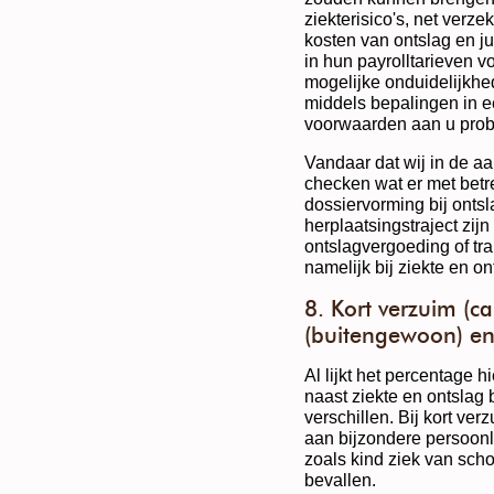
ziekterisico's, net verz
kosten van ontslag en ju
in hun payrolltarieven vo
mogelijke onduidelijkhed
middels bepalingen in 
voorwaarden aan u probe
Vandaar dat wij in de aa
checken wat er met betre
dossiervorming bij ontsl
herplaatsingstraject zij
ontslagvergoeding of tra
namelijk bij ziekte en on
8. Kort verzuim (ca
(buitengewoon) en
Al lijkt het percentage h
naast ziekte en ontslag b
verschillen. Bij kort ver
aan bijzondere persoonl
zoals kind ziek van scho
bevallen.