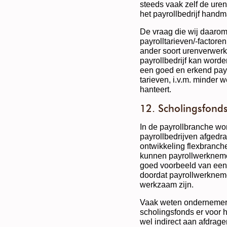
steeds vaak zelf de uren
het payrollbedrijf hand
De vraag die wij daarom h
payrolltarieven/-factoren,
ander soort urenverwer
payrollbedrijf kan word
een goed en erkend payro
tarieven, i.v.m. minder
hanteert.
12. Scholingsfond
In de payrollbranche wo
payrollbedrijven afgedra
ontwikkeling flexbranch
kunnen payrollwerknemer
goed voorbeeld van een 
doordat payrollwerkneme
werkzaam zijn.
Vaak weten ondernemers 
scholingsfonds er voor h
wel indirect aan afdrag