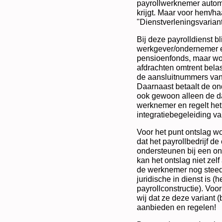
payrollwerknemer automa
krijgt. Maar voor hem/h
"Dienstverleningsvariant
Bij deze payrolldienst b
werkgever/ondernemer en
pensioenfonds, maar wor
afdrachten omtrent bela
de aansluitnummers van
Daarnaast betaalt de on
ook gewoon alleen de d
werknemer en regelt het 
integratiebegeleiding v
Voor het punt ontslag wo
dat het payrollbedrijf 
ondersteunen bij een ont
kan het ontslag niet zel
de werknemer nog steed
juridische in dienst is (
payrollconstructie). Voo
wij dat ze deze variant
aanbieden en regelen!