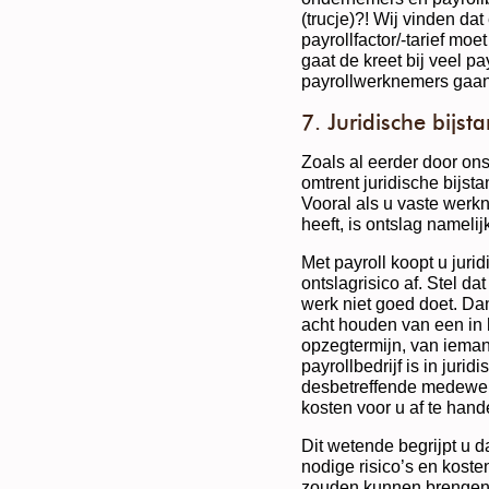
(trucje)?! Wij vinden dat 
payrollfactor/-tarief m
gaat de kreet bij veel pa
payrollwerknemers gaan e
7. Juridische bijst
Zoals al eerder door ons
omtrent juridische bijsta
Vooral als u vaste werk
heeft, is ontslag nameli
Met payroll koopt u juri
ontslagrisico af. Stel da
werk niet goed doet. Dan
acht houden van een in h
opzegtermijn, van iema
payrollbedrijf is in juri
desbetreffende medewerk
kosten voor u af te hand
Dit wetende begrijpt u d
nodige risico’s en koste
zouden kunnen brengen. P