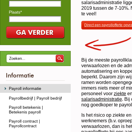
salarisadministratie li
2019 tussen de 7-10%. 
Plaats*
te veel!
Direct een payrollofferte opv
Bij de meeste payrollklan
verwaarlozen en de admi
automatisering en koppe
Informatie
beperkt. Daarom zijn wij
ramen worden opengegoo
immers niets meer of mi
Payroll informatie
personeel voor
ziekte
e
Payrollbedrijf | Payroll bedrijf
salarisadministratie
. Bi
nog goedkoper te payrol
Payroll betekenis |
Betekenis payroll
Is het risico op ziekte e
werknemers (b.v. oproepk
Payroll contract |
Payrollcontract
verwaarlozen, dan is he
payrollofferte
bij ons aan