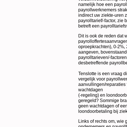
namelijk hoe een payrol
payrollwerknemers strak
indirect uw ziekte-uren 
payrolltarief/-factor, zi
betreft een payrolltarief
Dit is ook de reden dat w
payrolloffertesaanvrage
oproepkrachten), 0-2%,
aangeven, bovenstaande
payrolltarieven/-factoren
desbetreffende payrollbe
Tenslotte is een vraag di
vergelijk voor payrollwe
aanvullingen/reparaties v
wachtdagen
(-regeling) en loondoorbe
geregeld? Sommige bra
geen wachtdagen of een 
loondoorbetaling bij zie
Links of rechts om, wie 
ondernemers en payrollb