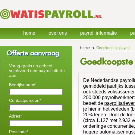
home
over ons
payroll informatie
pa
Home
Goedkoopste payroll
Offerte aanvraag
Goedkoopste 
Vraag gratis en geheel
vrijblijvend een payroll offerte
aan.
De Nederlandse payrollm
Bedrijfsnaam*
gemiddeld jaarlijks tuss
ook steeds volwassener
200.000 payrollwerknem
Contactpersoon*
betreft de
payrolltarieve
je hier in het verleden 
20% tegen. Door de toen
Adres*
(circa 1.127 met 2.932 v
onderlinge concurrentie,
hogere automatiseringsg
Postcode*