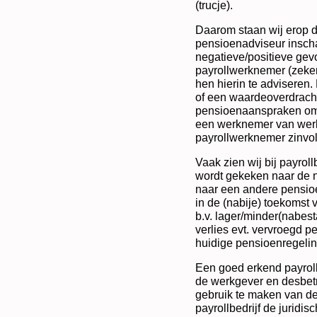
(trucje).
Daarom staan wij erop da
pensioenadviseur inscha
negatieve/positieve gev
payrollwerknemer (zeker
hen hierin te adviseren
of een waardeoverdrach
pensioenaanspraken om
een werknemer van werk
payrollwerknemer zinvol 
Vaak zien wij bij payroll
wordt gekeken naar de 
naar een andere pensioe
in de (nabije) toekomst 
b.v. lager/minder(nabes
verlies evt. vervroegd p
huidige pensioenregelin
Een goed erkend payrollb
de werkgever en desbet
gebruik te maken van de
payrollbedrijf de juridi