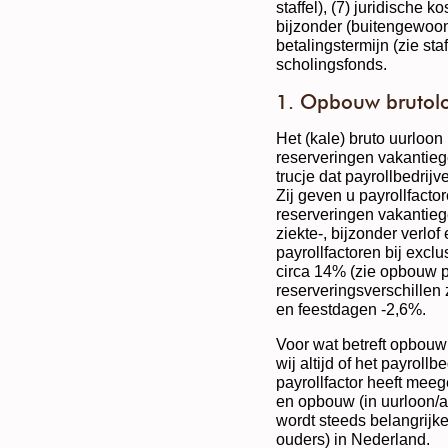
staffel), (7) juridische k
bijzonder (buitengewoon)
betalingstermijn (zie sta
scholingsfonds.
1. Opbouw brutolo
Het (kale) bruto uurloon
reserveringen vakantiege
trucje dat payrollbedrij
Zij geven u payrollfactor
reserveringen vakantieg
ziekte-, bijzonder verlo
payrollfactoren bij excl
circa 14% (zie opbouw pa
reserveringsverschillen z
en feestdagen -2,6%.
Voor wat betreft opbou
wij altijd of het payrollb
payrollfactor heeft me
en opbouw (in uurloon/a
wordt steeds belangrijke
ouders) in Nederland.