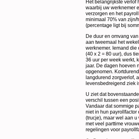
Het belangrijkste verlof 
waarbij uw werknemer ee
verzorgen en het payrollb
minimaal 70% van zijn/h
(percentage ligt bij som
De duur en omvang van h
aan tweemaal het wekeli
werknemer. Iemand die d
(40 x 2 = 80 uur), dus ti
36 uur per week werkt, kr
jaar. De dagen hoeven 
opgenomen. Kortdurend 
langdurend zorgverlof, 
levensbedreigend ziek i
U ziet dat bovenstaande 
verschil tussen een pos
Vandaar dat sommige pay
niet in hun payrollfacto
(trucje), maar wel aan u
met veel parttime vrouw
regelingen voor payrollf