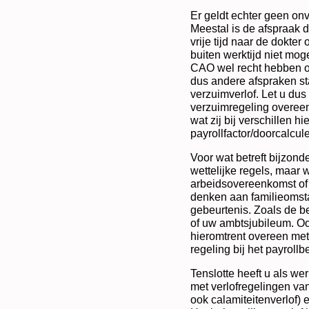
Er geldt echter geen on
Meestal is de afspraak 
vrije tijd naar de dokter
buiten werktijd niet mog
CAO wel recht hebben o
dus andere afspraken sta
verzuimverlof. Let u dus 
verzuimregeling overeen
wat zij bij verschillen hi
payrollfactor/doorcalcule
Voor wat betreft bijzond
wettelijke regels, maar 
arbeidsovereenkomst of 
denken aan familieomst
gebeurtenis. Zoals de be
of uw ambtsjubileum. Oo
hieromtrent overeen met
regeling bij het payrollbe
Tenslotte heeft u als we
met verlofregelingen va
ook calamiteitenverlof) 