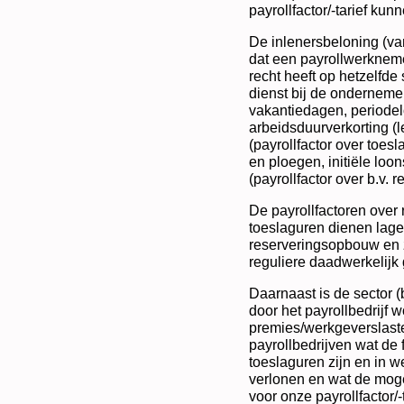
payrollfactor/-tarief kunn
De inlenersbeloning (va
dat een payrollwerknemer
recht heeft op hetzelfde
dienst bij de ondernemer
vakantiedagen, periodel
arbeidsduurverkorting (
(payrollfactor over toes
en ploegen, initiële lo
(payrollfactor over b.v. 
De payrollfactoren over r
toeslaguren dienen lage
reserveringsopbouw en zi
reguliere daadwerkelijk
Daarnaast is de sector 
door het payrollbedrijf 
premies/werkgeverslaste
payrollbedrijven wat de 
toeslaguren zijn en in w
verlonen en wat de mog
voor onze payrollfactor/-