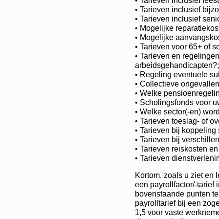
• Tarieven inclusief fee
• Tarieven inclusief bijz
• Tarieven inclusief sen
• Mogelijke reparatieko
• Mogelijke aanvangsko
• Tarieven voor 65+ of s
• Tarieven en regelingen
arbeidsgehandicapten?;
• Regeling eventuele s
• Collectieve ongevalle
• Welke pensioenregeli
• Scholingsfonds voor 
• Welke sector(-en) wo
• Tarieven toeslag- of o
• Tarieven bij koppelin
• Tarieven bij verschill
• Tarieven reiskosten e
• Tarieven dienstverleni
Kortom, zoals u ziet en le
een payrollfactor/-tarief
bovenstaande punten te 
payrolltarief bij een zo
1,5 voor vaste werknemers