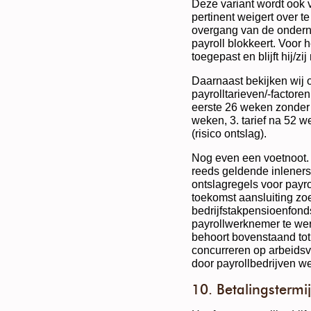
Deze variant wordt ook
pertinent weigert over t
overgang van de onder
payroll blokkeert. Voor h
toegepast en blijft hij/z
Daarnaast bekijken wij o
payrolltarieven/-factoren 
eerste 26 weken zonder 
weken, 3. tarief na 52 w
(risico ontslag).
Nog even een voetnoot. 
reeds geldende inleners
ontslagregels voor payro
toekomst aansluiting zoe
bedrijfstakpensioenfond
payrollwerknemer te wer
behoort bovenstaand tot
concurreren op arbeids
door payrollbedrijven we
10. Betalingstermi