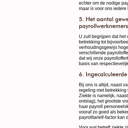
echter om de nodige payr
maar is voor ons iedere
5. Het aantal gewe
payrollwerknemer
U zult begrijpen dat he
betrekking tot bijvoorbe
verhoudingsgewijs hoger 
verschillende payrolloffe
dat wij onze payrolloffe
basis van respectieveli
6. Ingecalculeerde
Bij ons is altijd, naast 
regeling met betrekking t
Ziekte is namelijk, naast
ontslag), het grootste vr
haar payroll personeelsk
vooraf zo goed als beken
payrolltarief/-factor ka
Voor wat betreft ziekte z