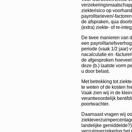
verzekeringsmaatschappi
ziekterisico op voorhand
payrolltarieven/-factoren
de afspraken, qua doorb
(extra) ziekte- of re-int
De twee manieren van doo
een payrolltariefsverhog
periode (vaak 1/2 jaar) v
nacalculatie en -facturer
de afgesproken hoeveel
deze (b.) laatste vorm p
u door belast.
Met betrekking tot ziekte
te weten of de kosten hi
Vaak zien wij in de klein
verantwoordelijk bent/bl
poortwachter.
Daarnaast vragen wij oo
ziekteverzuimpercentage b
landelijke gemiddelde?)
verzuimverzekering het 