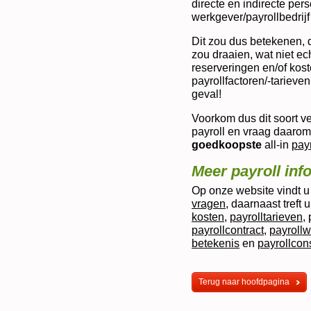
directe en indirecte pe
werkgever/payrollbedrijf
Dit zou dus betekenen, da
zou draaien, wat niet ech
reserveringen en/of kos
payrollfactoren/-tarieven
geval!
Voorkom dus dit soort v
payroll en vraag daarom
goedkoopste
all-in
payr
Meer payroll inf
Op onze website vindt 
vragen
, daarnaast treft 
kosten
,
payrolltarieven
,
payrollcontract
,
payroll
betekenis
en
payrollcons
Terug naar hoofdpagina