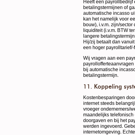
Heeft een payrollbedrijf 
betalingstermijnen of gaa
automatische incasso ui
kan het namelijk voor e
bouw), i.v.m. zijn/secto
liquiditeit (i.v.m. BTW t
langere betalingstermijn 
Hij/zij betaalt dan vanuit
een hoger payrolltarief/-f
Wij vragen aan een payro
payrollofferteaanvragen a
bij automatische incasso
betalingstermijn.
11. Koppeling sys
Kostenbesparingen door
internet steeds belangri
vroeger ondernemers/wer
maandelijks telefonisch
doorgaven en bij het pa
werden ingevoerd. Gebe
internetomgeving. Echt