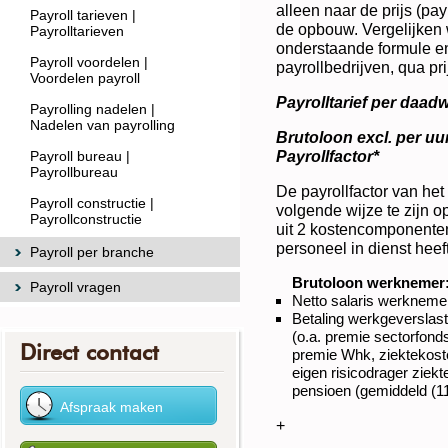
alleen naar de prijs (payr
Payroll tarieven |
de opbouw. Vergelijken w
Payrolltarieven
onderstaande formule en
Payroll voordelen |
payrollbedrijven, qua pri
Voordelen payroll
Payrolltarief per daadw
Payrolling nadelen |
Nadelen van payrolling
Brutoloon excl. per uu
Payrollfactor*
Payroll bureau |
Payrollbureau
De payrollfactor van het
Payroll constructie |
volgende wijze te zijn 
Payrollconstructie
uit 2 kostencomponenten
personeel in dienst heeft
Payroll per branche
Brutoloon werknemer
Payroll vragen
Netto salaris werkneme
Betaling werkgeverslast
(o.a. premie sectorfond
Direct contact
premie Whk, ziektekos
eigen risicodrager ziek
pensioen (gemiddeld (1
+