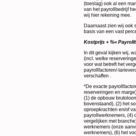
(toeslag) ook al een mar
van het payrollbedrijf h
wij hier rekening mee.
Daarnaast zien wij ook 
basis van een vast perce
Kostprijs + %= Payrollt
In dit geval kijken wij, w
(incl. welke reservering
voor wat betreft het ver
payrollfactoren/-tarieve
verschaffen .
*De exacte payrollfactor
reserveringen en marge) 
(1) de opbouw brutoloon e
bovenstaand), (2) het s
oproepkrachten en/of vas
payrollwerknemers, (4)
vergelijken met branche)
werknemers (onze aanvra
werknemers), (6) het voo