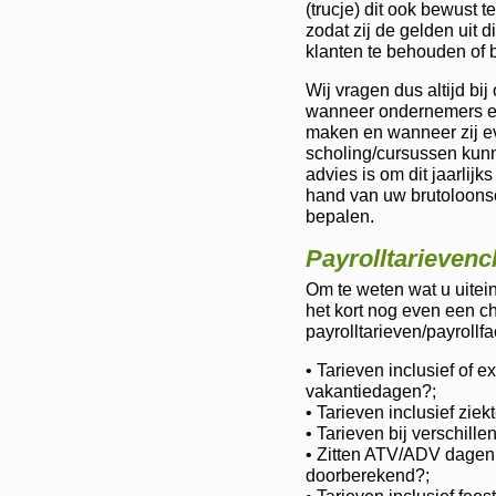
(trucje) dit ook bewust 
zodat zij de gelden uit 
klanten te behouden of 
Wij vragen dus altijd bi
wanneer ondernemers en
maken en wanneer zij ev
scholing/cursussen kunn
advies is om dit jaarlijk
hand van uw brutoloonso
bepalen.
Payrolltarievenc
Om te weten wat u uiteind
het kort nog even een ch
payrolltarieven/payrollfa
• Tarieven inclusief of e
vakantiedagen?;
• Tarieven inclusief zie
• Tarieven bij verschill
• Zitten ATV/ADV dagen 
doorberekend?;