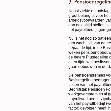
9. Pensioenregelin
Naast ziekte en ontslag
groot belang is voor het p
arbeidsvoorwaarden van
dan ook altijd stellen i
het payrollbedrijf gerege
Nu is het nog zo dat ee
een wachttijd, van de e
bepaalde tijd, in de Bas
weken pensioenopbouw i
de betere Plusregeling 
allen tijde wel beslisse
gaan opbouwen in de Bas
De pensioenpremies voo
Basisregeling bedragen
lasten van het payrollbedr
Bedrijfstak Pensioen Fo
werkgeverspremies al g
payrollwerknemer zijn/
van het payrollbedrijf (w
factor) gevolgen heeft, h