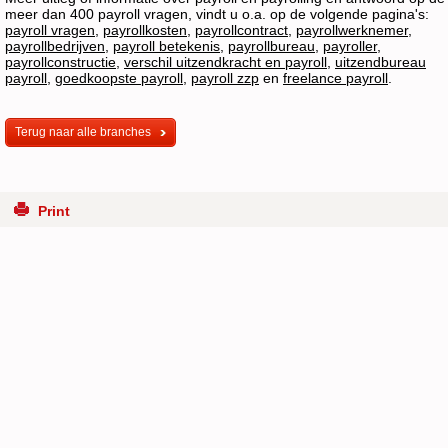
meer dan 400 payroll vragen, vindt u o.a. op de volgende pagina's:
payroll vragen
,
payrollkosten
,
payrollcontract
,
payrollwerknemer
,
payrollbedrijven
,
payroll betekenis
,
payrollbureau
,
payroller
,
payrollconstructie
,
verschil uitzendkracht en payroll
,
uitzendbureau
payroll
,
goedkoopste payroll
,
payroll zzp
en
freelance payroll
.
Terug naar alle branches
Print