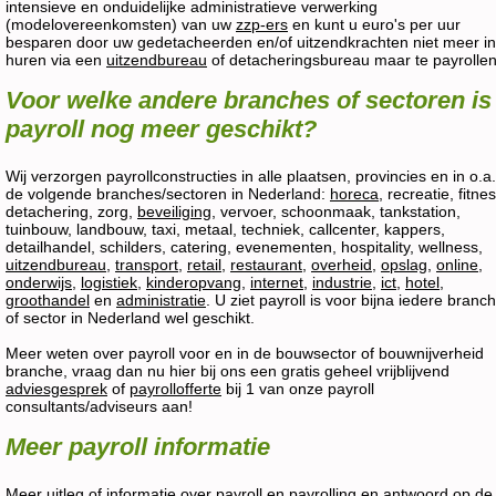
intensieve en onduidelijke administratieve verwerking
(modelovereenkomsten) van uw
zzp-ers
en kunt u euro's per uur
besparen door uw gedetacheerden en/of uitzendkrachten niet meer in
huren via een
uitzendbureau
of detacheringsbureau maar te payrollen
Voor welke andere branches of sectoren is
payroll nog meer geschikt?
Wij verzorgen payrollconstructies in alle plaatsen, provincies en in o.a.
de volgende branches/sectoren in Nederland:
horeca
, recreatie, fitnes
detachering, zorg,
beveiliging
, vervoer, schoonmaak, tankstation,
tuinbouw, landbouw, taxi, metaal, techniek, callcenter, kappers,
detailhandel, schilders, catering, evenementen, hospitality, wellness,
uitzendbureau
,
transport
,
retail
,
restaurant
,
overheid
,
opslag
,
online
,
onderwijs
,
logistiek
,
kinderopvang
,
internet
,
industrie
,
ict
,
hotel
,
groothandel
en
administratie
. U ziet payroll is voor bijna iedere branc
of sector in Nederland wel geschikt.
Meer weten over payroll voor en in de bouwsector of bouwnijverheid
branche, vraag dan nu hier bij ons een gratis geheel vrijblijvend
adviesgesprek
of
payrollofferte
bij 1 van onze payroll
consultants/adviseurs aan!
Meer payroll informatie
Meer uitleg of informatie over payroll en payrolling en antwoord op de