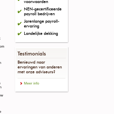
voorwaarden
NEN-gecertificeerde
payroll bedrijven
Jarenlange payroll-
ervaring
Landelijke dekking
k
 om
Testimonials
Benieuwd naar
n
ervaringen van anderen
met onze adviseurs?
n
Meer info
n
uw
e