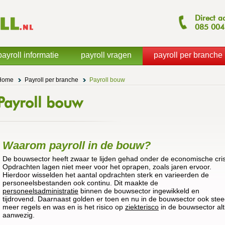
Direct a
085
004
payroll informatie
payroll vragen
payroll per branche
Home
Payroll per branche
Payroll bouw
Payroll bouw
Waarom payroll in de bouw?
De bouwsector heeft zwaar te lijden gehad onder de economische cris
Opdrachten lagen niet meer voor het oprapen, zoals jaren ervoor.
Hierdoor wisselden het aantal opdrachten sterk en varieerden de
personeelsbestanden ook continu. Dit maakte de
personeelsadministratie
binnen de bouwsector ingewikkeld en
tijdrovend. Daarnaast golden er toen en nu in de bouwsector ook ste
meer regels en was en is het risico op
ziekterisco
in de bouwsector alt
aanwezig.