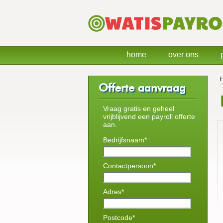
home
over ons
Offerte aanvraag
Vraag gratis en geheel
vrijblijvend een payroll offerte
aan.
Bedrijfsnaam*
Contactpersoon*
Adres*
Postcode*