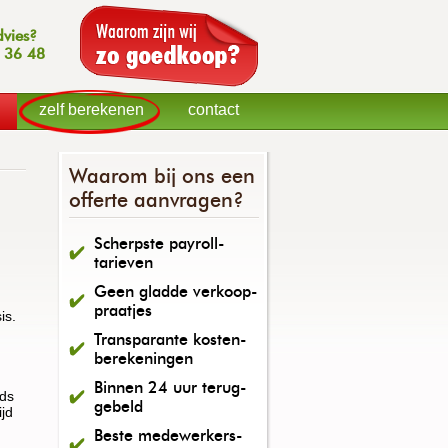
dvies?
 36 48
zelf berekenen
contact
Waarom bij ons een
offerte aanvragen?
Scherpste payroll-
tarieven
Geen gladde verkoop-
praatjes
is.
Transparante kosten-
berekeningen
Binnen 24 uur terug-
eds
gebeld
ijd
Beste medewerkers-