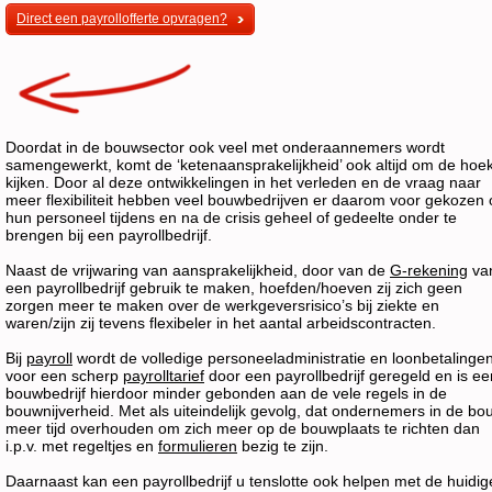
Direct een payrollofferte opvragen?
Doordat in de bouwsector ook veel met onderaannemers wordt
samengewerkt, komt de ‘ketenaansprakelijkheid’ ook altijd om de hoe
kijken. Door al deze ontwikkelingen in het verleden en de vraag naar
meer flexibiliteit hebben veel bouwbedrijven er daarom voor gekozen
hun personeel tijdens en na de crisis geheel of gedeelte onder te
brengen bij een payrollbedrijf.
Naast de vrijwaring van aansprakelijkheid, door van de
G-rekening
va
een payrollbedrijf gebruik te maken, hoefden/hoeven zij zich geen
zorgen meer te maken over de werkgeversrisico’s bij ziekte en
waren/zijn zij tevens flexibeler in het aantal arbeidscontracten.
Bij
payroll
wordt de volledige personeeladministratie en loonbetalinge
voor een scherp
payrolltarief
door een payrollbedrijf geregeld en is ee
bouwbedrijf hierdoor minder gebonden aan de vele regels in de
bouwnijverheid. Met als uiteindelijk gevolg, dat ondernemers in de bo
meer tijd overhouden om zich meer op de bouwplaats te richten dan
i.p.v. met regeltjes en
formulieren
bezig te zijn.
Daarnaast kan een payrollbedrijf u tenslotte ook helpen met de huidig