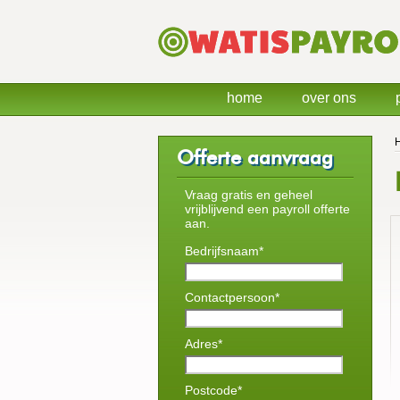
home
over ons
Offerte aanvraag
Vraag gratis en geheel
vrijblijvend een payroll offerte
aan.
Bedrijfsnaam*
Contactpersoon*
Adres*
Postcode*