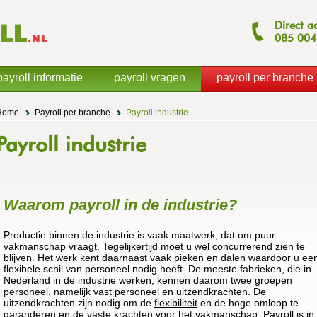
Direct a
085
004
payroll informatie
payroll vragen
payroll per branche
Home
Payroll per branche
Payroll industrie
Payroll industrie
Waarom payroll in de industrie?
Productie binnen de industrie is vaak maatwerk, dat om puur
vakmanschap vraagt. Tegelijkertijd moet u wel concurrerend zien te
blijven. Het werk kent daarnaast vaak pieken en dalen waardoor u ee
flexibele schil van personeel nodig heeft. De meeste fabrieken, die in
Nederland in de industrie werken, kennen daarom twee groepen
personeel, namelijk vast personeel en uitzendkrachten. De
uitzendkrachten zijn nodig om de
flexibiliteit
en de hoge omloop te
garanderen en de vaste krachten voor het vakmanschap.
Payroll
is in