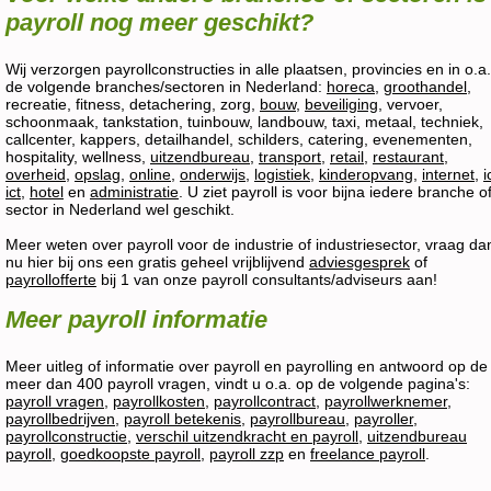
payroll nog meer geschikt?
Wij verzorgen payrollconstructies in alle plaatsen, provincies en in o.a.
de volgende branches/sectoren in Nederland:
horeca
,
groothandel
,
recreatie, fitness, detachering, zorg,
bouw
,
beveiliging
, vervoer,
schoonmaak, tankstation, tuinbouw, landbouw, taxi, metaal, techniek,
callcenter, kappers, detailhandel, schilders, catering, evenementen,
hospitality, wellness,
uitzendbureau
,
transport
,
retail
,
restaurant
,
overheid
,
opslag
,
online
,
onderwijs
,
logistiek
,
kinderopvang
,
internet
,
i
ict
,
hotel
en
administratie
. U ziet payroll is voor bijna iedere branche o
sector in Nederland wel geschikt.
Meer weten over payroll voor de industrie of industriesector, vraag da
nu hier bij ons een gratis geheel vrijblijvend
adviesgesprek
of
payrollofferte
bij 1 van onze payroll consultants/adviseurs aan!
Meer payroll informatie
Meer uitleg of informatie over payroll en payrolling en antwoord op de
meer dan 400 payroll vragen, vindt u o.a. op de volgende pagina's:
payroll vragen
,
payrollkosten
,
payrollcontract
,
payrollwerknemer
,
payrollbedrijven
,
payroll betekenis
,
payrollbureau
,
payroller
,
payrollconstructie
,
verschil uitzendkracht en payroll
,
uitzendbureau
payroll
,
goedkoopste payroll
,
payroll zzp
en
freelance payroll
.