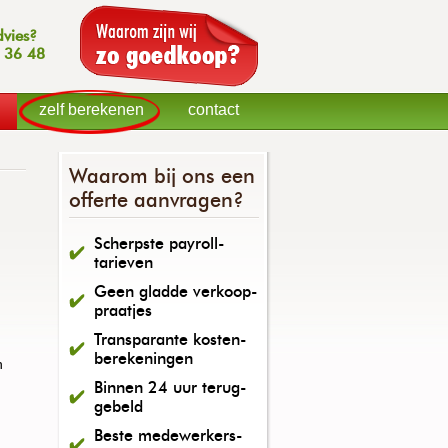
dvies?
 36 48
zelf berekenen
contact
Waarom bij ons een
offerte aanvragen?
Scherpste payroll-
tarieven
Geen gladde verkoop-
praatjes
Transparante kosten-
berekeningen
n
Binnen 24 uur terug-
gebeld
Beste medewerkers-