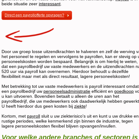
beide situatie zeer
interessant
.
Direct een payrollofferte opvragen?
Door uw groep losse uitzendkrachten te halveren en zelf de werving 
het personeel te regelen en vervolgens te payrollen, kan er stevig op
personeelskosten worden bespaard. Belangrijk is om hierbij te weten,
dat een payrollbedrijf uw vaste medewerkers en de uitzendkrachten n
520 uur via payroll kan overnemen. Hierdoor behoudt u dezelfde
flexibiliteit maar met als direct resultaat, lagere personeelskosten!
Met betrekking tot uw vaste medewerkers is payroll interessant omdat
een payrollbedrijf uw
personeelsadministratie
efficiënt en
goedkoop
vo
u kan uitvoeren. Bovendien betaalt u alleen de uren aan het
payrollbedrijf, die uw medewerkers ook daadwerkelijk hebben gewerkt
U heeft hierdoor dus geen kosten bij
ziekte
!
Kortom, met
payroll
sluit u uw ziekterisico's uit en kunt u uw drukke en
rustige periodes, welke kenmerkend zijn binnen de industrie, tegen
lagere personeelskosten flexibel blijven opvangen/invullen.
Voor welke andere branches of sectoren is