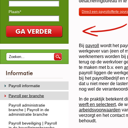
detacheringbureau in te
Plaats*
Direct een payrollofferte opv
Bij
payroll
wordt het payr
werkgever van (een of 
werknemers worden bij p
terug op de werkvloer ge
te maken met b.v. een
a
Informatie
payroll liggen de werkge
bij het payrollbedrijf en 
dat u niet meer de last
Payroll informatie
nog wel de verantwoorde
Payroll per branche
In de praktijk betekent 
werft en selecteert
, de w
Payroll administratie
arbeidsvoorwaarden
van
branche | Payroll in de
administratie branche
verzorgt en het contact
behoudt.
Payroll beveiliging | Payroll
in de beveiligingsbranche