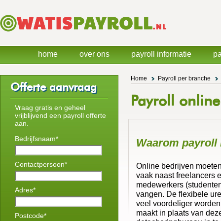
home
over ons
payroll informatie
pa
Home
Payroll per branche
Offerte aanvraag
Payroll online
Vraag gratis en geheel
vrijblijvend een payroll offerte
aan.
Bedrijfsnaam*
Waarom payroll 
Contactpersoon*
Online bedrijven moeten
vaak naast freelancers e
medewerkers (studenten
Adres*
vangen. De flexibele u
veel voordeliger worden 
maakt in plaats van dez
Postcode*