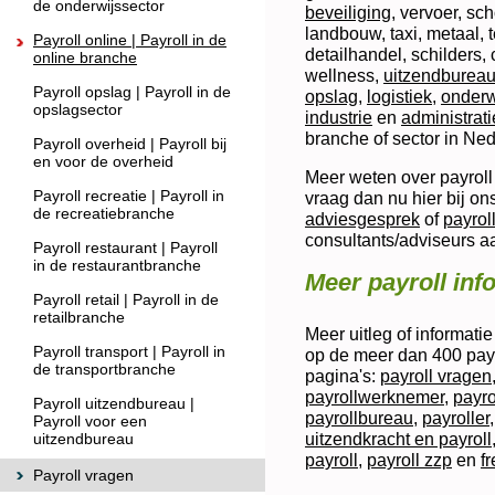
de onderwijssector
beveiliging
, vervoer, sc
landbouw, taxi, metaal, t
Payroll online | Payroll in de
detailhandel, schilders,
online branche
wellness,
uitzendburea
Payroll opslag | Payroll in de
opslag
,
logistiek
,
onderw
opslagsector
industrie
en
administrati
branche of sector in Ned
Payroll overheid | Payroll bij
en voor de overheid
Meer weten over payroll 
Payroll recreatie | Payroll in
vraag dan nu hier bij ons
de recreatiebranche
adviesgesprek
of
payroll
consultants/adviseurs a
Payroll restaurant | Payroll
in de restaurantbranche
Meer payroll inf
Payroll retail | Payroll in de
retailbranche
Meer uitleg of informati
Payroll transport | Payroll in
op de meer dan 400 payr
de transportbranche
pagina's:
payroll vragen
payrollwerknemer
,
payro
Payroll uitzendbureau |
payrollbureau
,
payroller
Payroll voor een
uitzendkracht en payroll
uitzendbureau
payroll
,
payroll zzp
en
f
Payroll vragen