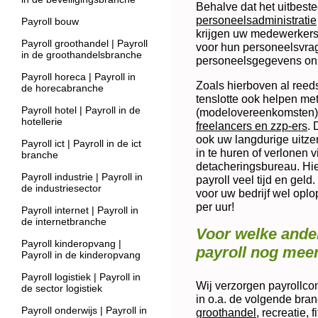
Behalve dat het uitbest
personeelsadministratie
Payroll bouw
krijgen uw medewerkers 
Payroll groothandel | Payroll
voor hun personeelsvrag
in de groothandelsbranche
personeelsgegevens onl
Payroll horeca | Payroll in
Zoals hierboven al reeds
de horecabranche
tenslotte ook helpen met
Payroll hotel | Payroll in de
(modelovereenkomsten) 
hotellerie
freelancers en zzp-ers
. 
ook uw langdurige uitz
Payroll ict | Payroll in de ict
in te huren of verlonen 
branche
detacheringsbureau. Hie
Payroll industrie | Payroll in
payroll veel tijd en gel
de industriesector
voor uw bedrijf wel opl
per uur!
Payroll internet | Payroll in
de internetbranche
Voor welke ander
Payroll kinderopvang |
payroll nog mee
Payroll in de kinderopvang
Payroll logistiek | Payroll in
Wij verzorgen payrollcon
de sector logistiek
in o.a. de volgende bra
Payroll onderwijs | Payroll in
groothandel
, recreatie, 