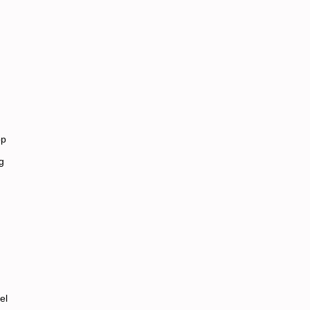
.
op
g
el