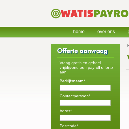
home
over ons
Offerte aanvraag
Vraag gratis en geheel
vrijblijvend een payroll offerte
aan.
Bedrijfsnaam*
Contactpersoon*
Adres*
Postcode*