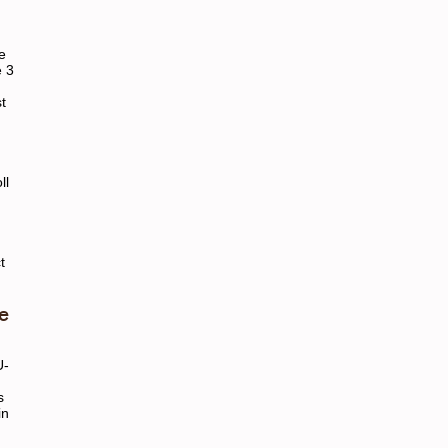
e
e 3
t
m
ll
t
e
U-
s
in