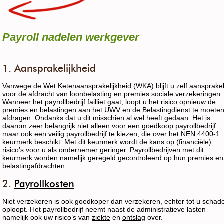
Payroll nadelen werkgever
1. Aansprakelijkheid
Vanwege de Wet Ketenaansprakelijkheid (
WKA
) blijft u zelf aansprakel
voor de afdracht van loonbelasting en premies sociale verzekeringen.
Wanneer het payrollbedrijf failliet gaat, loopt u het risico opnieuw de
premies en belastingen aan het UWV en de Belastingdienst te moete
afdragen. Ondanks dat u dit misschien al wel heeft gedaan. Het is
daarom zeer belangrijk niet alleen voor een goedkoop
payrollbedrijf
maar ook een veilig payrollbedrijf te kiezen, die over het
NEN 4400-1
keurmerk beschikt. Met dit keurmerk wordt de kans op (financiële)
risico’s voor u als ondernemer geringer. Payrollbedrijven met dit
keurmerk worden namelijk geregeld gecontroleerd op hun premies en
belastingafdrachten.
2.
Payrollkosten
Niet verzekeren is ook goedkoper dan verzekeren, echter tot u schad
oploopt. Het payrollbedrijf neemt naast de administratieve lasten
namelijk ook uw risico’s van
ziekte
en
ontslag
over.