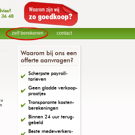
dvies?
 36 48
zelf berekenen
contact
Waarom bij ons een
offerte aanvragen?
Scherpste payroll-
tarieven
Geen gladde verkoop-
praatjes
 u
Transparante kosten-
en
berekeningen
Binnen 24 uur terug-
gebeld
Beste medewerkers-