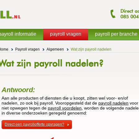
Direct a
085
004
payroll informatie
payroll vragen
payroll per branche
Home
Payroll vragen
Algemeen
Wat zijn payroll nadelen
Wat zijn payroll nadelen?
Antwoord:
Aan alle producten of diensten die u koopt, zitten wel voor- en/of
nadelen, zo ook bij payroll. Vooropgesteld dat de
payroll nadelen
voor
niet opwegen tegen de
payroll voordelen
, worden de volgende nadel
in diverse onderzoeken geregeld genoemd:
Direct een payrollofferte opvragen?