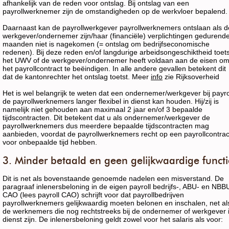
afhankelijk van de reden voor ontslag. Bij ontslag van een
payrollwerknemer zijn de omstandigheden op de werkvloer bepalend.
Daarnaast kan de payrollwerkgever payrollwerknemers ontslaan als d
werkgever/ondernemer zijn/haar (financiële) verplichtingen gedurend
maanden niet is nagekomen (= ontslag om bedrijfseconomische
redenen). Bij deze reden en/of langdurige arbeidsongeschiktheid toets
het UWV of de werkgever/ondernemer heeft voldaan aan de eisen o
het payrollcontract te beëindigen. In alle andere gevallen betekent dit
dat de kantonrechter het ontslag toetst. Meer
info
zie Rijksoverheid
Het is wel belangrijk te weten dat een ondernemer/werkgever bij payro
de payrollwerknemers langer flexibel in dienst kan houden. Hij/zij is
namelijk niet gehouden aan maximaal 2 jaar en/of 3 bepaalde
tijdscontracten. Dit betekent dat u als ondernemer/werkgever de
payrollwerknemers dus meerdere bepaalde tijdscontracten mag
aanbieden, voordat de payrollwerknemers recht op een payrollcontrac
voor onbepaalde tijd hebben.
3. Minder betaald en geen gelijkwaardige functi
Dit is net als bovenstaande genoemde nadelen een misverstand. De
paragraaf inlenersbeloning in de eigen payroll bedrijfs-, ABU- en NBB
CAO (lees payroll CAO) schrijft voor dat payrollbedrijven
payrollwerknemers gelijkwaardig moeten belonen en inschalen, net al
de werknemers die nog rechtstreeks bij de ondernemer of werkgever 
dienst zijn. De inlenersbeloning geldt zowel voor het salaris als voor: