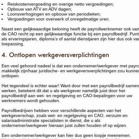
Reiskostenvergoeding en overige netto vergoedingen;
Opbouw van ATV en ADV dagen;
Loonsverhogingen en opbouw van periodieken;
Vergoedingen voor overwerk of onregelmatige uren.
Naast een gelijkwaardige beloning heeft de payrollwerknemer ook van
de CAO recht op een gelijkwaardige functie bij een payrollbedrijf. Pun
als ervaringsjaren, diploma’s of aantal dienstjaren zijn hier dus ook va
toepassing.
4. Ontlopen werkgeversverplichtingen
Een veel gehoord nadeel is dat een ondernemer/werkgever met payro
makkelijk zijn/haar juridische- en werkgeversverplichtingen zou kunne
ontlopen.
Het tegendeel is echter waar! Want door met een payrollbedrijf samen
werken, betekent dit dat u als werkgever namelijk juist door het
payrollbedrijf aan wet- en regelgeving en CAO-bepalingen voor uw
werknemers wordt gehouden.
Payrollbedrijven hebben voor verschillende aspecten van het
werkgeverschap, zoals wet- en regelgeving en CAO, verzuim en
salarisadministratie specialisten in dienst, die u als
ondernemer/werkgever hieraan juist zullen houden of op wijzen.
Een ondernemer/werkgever kan hier dus geen loopje meenemen.