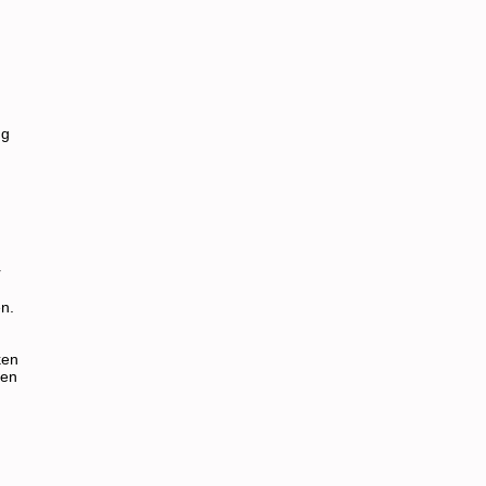
ng
r
en.
ken
gen