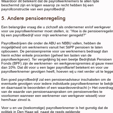
Waardoor dit betekent dat de payrollwerknemers te allen tijde
beschermd zijn en krijgen waarop ze recht hebben bij een
payrollconstructie van een payrollbedrijf.
5. Andere pensioenregeling
Een belangrijke vraag die u zichzelf als ondernemer en/of werkgever
voor uw payrollwerknemer moet stellen, is: “Hoe is de pensioenregeli
bij een payrollbedrijf voor mijn werknemer geregeld?”
Payrollbedrijven die onder de ABU en NBBU vallen, hebben de
mogelijkheid om werknemers vanuit het StiPP pensioen te laten
opbouwen. De pensioenpremie voor uw werknemers bedraagt dan
hierin echter enkele procenten (geheel ten lasten van de
payrollwerkgever). Ter vergelijking bij een beetje Bedrijfstak Pensioen
Fonds (BPF) zijn de werknemer- en werkgeverspremies al gauw mee
dan 10%. Dat dit voor u een lager payrolltarief betekent en voor uw
payrollwerknemer gevolgen heeft, hoeven wij u niet verder uit te legg
Een goed payrollbedrijf zal een pensioenadviseur inschakelen om de
eventuele gevolgen voor iedere individuele payrollwerknemer te bekij
en daarnaast te beoordelen of een waardeoverdracht (= Het overdra
van de waarde van pensioenaanspraken om pensioenverlies te
voorkomen wanneer een werknemer van werkgever wisselt) voor
hem/haar zinvol is.
Voor u en uw (toekomstige) payrollwerknemer is het gunstig dat de
politiek in Den Haag wil, naast de reeds geldende