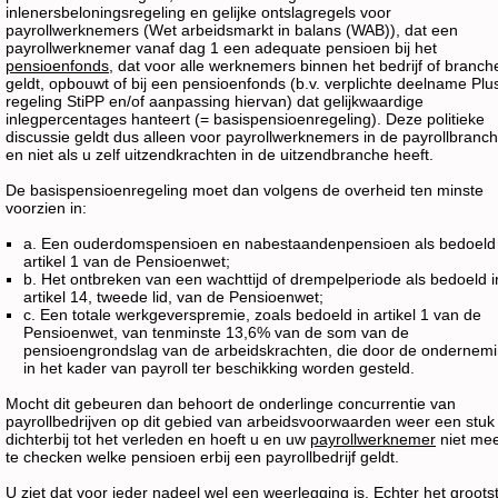
inlenersbeloningsregeling en gelijke ontslagregels voor
payrollwerknemers (Wet arbeidsmarkt in balans (WAB)), dat een
payrollwerknemer vanaf dag 1 een adequate pensioen bij het
pensioenfonds
, dat voor alle werknemers binnen het bedrijf of branch
geldt, opbouwt of bij een pensioenfonds (b.v. verplichte deelname Plu
regeling StiPP en/of aanpassing hiervan) dat gelijkwaardige
inlegpercentages hanteert (= basispensioenregeling). Deze politieke
discussie geldt dus alleen voor payrollwerknemers in de payrollbranc
en niet als u zelf uitzendkrachten in de uitzendbranche heeft.
De basispensioenregeling moet dan volgens de overheid ten minste
voorzien in:
a. Een ouderdomspensioen en nabestaandenpensioen als bedoeld 
artikel 1 van de Pensioenwet;
b. Het ontbreken van een wachttijd of drempelperiode als bedoeld i
artikel 14, tweede lid, van de Pensioenwet;
c. Een totale werkgeverspremie, zoals bedoeld in artikel 1 van de
Pensioenwet, van tenminste 13,6% van de som van de
pensioengrondslag van de arbeidskrachten, die door de ondernem
in het kader van payroll ter beschikking worden gesteld.
Mocht dit gebeuren dan behoort de onderlinge concurrentie van
payrollbedrijven op dit gebied van arbeidsvoorwaarden weer een stuk
dichterbij tot het verleden en hoeft u en uw
payrollwerknemer
niet me
te checken welke pensioen erbij een payrollbedrijf geldt.
U ziet dat voor ieder nadeel wel een weerlegging is. Echter het groots