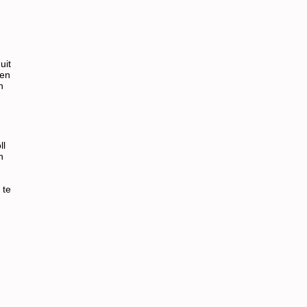
uit
ten
n
ll
n
 te