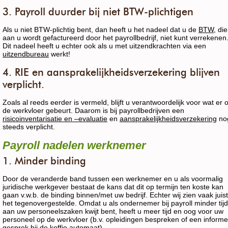
3. Payroll duurder bij niet BTW-plichtigen
Als u niet BTW-plichtig bent, dan heeft u het nadeel dat u de
BTW
, die
aan u wordt gefactureerd door het payrollbedrijf, niet kunt verrekenen
Dit nadeel heeft u echter ook als u met uitzendkrachten via een
uitzendbureau
werkt!
4. RIE en aansprakelijkheidsverzekering blijven
verplicht.
Zoals al reeds eerder is vermeld, blijft u verantwoordelijk voor wat er 
de werkvloer gebeurt. Daarom is bij payrollbedrijven een
risicoinventarisatie en –evaluatie
en
aansprakelijkheidsverzekering
no
steeds verplicht.
Payroll nadelen werknemer
1. Minder binding
Door de veranderde band tussen een werknemer en u als voormalig
juridische werkgever bestaat de kans dat dit op termijn ten koste kan
gaan v.w.b. de binding binnen/met uw bedrijf. Echter wij zien vaak juist
het tegenovergestelde. Omdat u als ondernemer bij payroll minder tijd
aan uw personeelszaken kwijt bent, heeft u meer tijd en oog voor uw
personeel op de werkvloer (b.v. opleidingen bespreken of een informe
gesprek bij de koffie automaat).