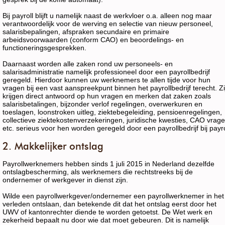
Bij payroll blijft u namelijk naast de werkvloer o.a. alleen nog maar
verantwoordelijk voor de werving en selectie van nieuw personeel,
salarisbepalingen, afspraken secundaire en primaire
arbeidsvoorwaarden (conform CAO) en beoordelings- en
functioneringsgesprekken.
Daarnaast worden alle zaken rond uw personeels- en
salarisadministratie namelijk professioneel door een payrollbedrijf
geregeld. Hierdoor kunnen uw werknemers te allen tijde voor hun
vragen bij een vast aanspreekpunt binnen het payrollbedrijf terecht. Zi
krijgen direct antwoord op hun vragen en merken dat zaken zoals
salarisbetalingen, bijzonder verlof regelingen, overwerkuren en
toeslagen, loonstroken uitleg, ziektebegeleiding, pensioenregelingen,
collectieve ziektekostenverzekeringen, juridische kwesties, CAO vrag
etc. serieus voor hen worden geregeld door een payrollbedrijf bij payro
2. Makkelijker ontslag
Payrollwerknemers hebben sinds 1 juli 2015 in Nederland dezelfde
ontslagbescherming, als werknemers die rechtstreeks bij de
ondernemer of werkgever in dienst zijn.
Wilde een payrollwerkgever/ondernemer een payrollwerknemer in het
verleden ontslaan, dan betekende dit dat het ontslag eerst door het
UWV of kantonrechter diende te worden getoetst. De Wet werk en
zekerheid bepaalt nu door wie dat moet gebeuren. Dit is namelijk