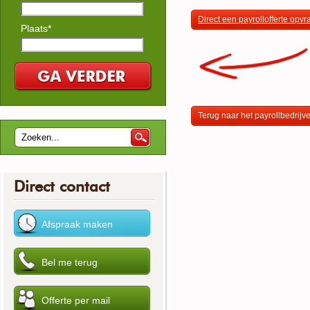
Direct een payrollofferte opv
Plaats*
Terug naar het payrollbedrijv
Direct contact