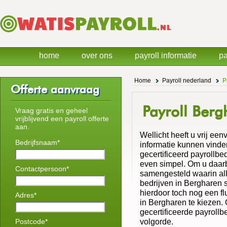
home
over ons
payroll informatie
pa
Home
Payroll nederland
P
Offerte aanvraag
Payroll Ber
Vraag gratis en geheel
vrijblijvend een payroll offerte
aan.
Wellicht heeft u vrij een
Bedrijfsnaam*
informatie kunnen vinden
gecertificeerd payrollbed
even simpel. Om u daarbi
Contactpersoon*
samengesteld waarin all
bedrijven in Bergharen 
hierdoor toch nog een flu
Adres*
in Bergharen te kiezen. O
gecertificeerde payrollb
volgorde.
Postcode*