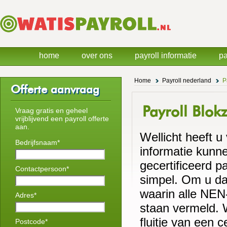
home
over ons
payroll informatie
pa
Home
Payroll nederland
P
Offerte aanvraag
Payroll Blokz
Vraag gratis en geheel
vrijblijvend een payroll offerte
aan.
Wellicht heeft u
Bedrijfsnaam*
informatie kunne
gecertificeerd pay
Contactpersoon*
simpel. Om u daa
waarin alle NEN-
Adres*
staan vermeld. 
fluitje van een ce
Postcode*