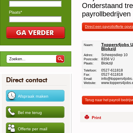
Onderstaand tref
Plaats*
payrollbedrijven 
Direct een payrollofferte opv
Toppers4jobs U
Naam:
Blokzijl
Scheepsdiep 10
Adres:
8356 VJ
Postcode:
Blokzijl
Plaats:
0527-611818
Telefoon:
0527-611818
Fax:
Direct contact
info@toppers4jobs
Email:
www.toppers4jobs.
Website:
Terug naar het payroll bedrijv
Print