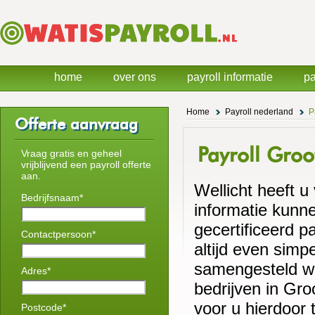
home
over ons
payroll informatie
pa
Home
Payroll nederland
P
Offerte aanvraag
Payroll Gro
Vraag gratis en geheel
vrijblijvend een payroll offerte
aan.
Wellicht heeft u
Bedrijfsnaam*
informatie kunne
gecertificeerd p
Contactpersoon*
altijd even simp
samengesteld wa
Adres*
bedrijven in Gr
voor u hierdoor 
Postcode*