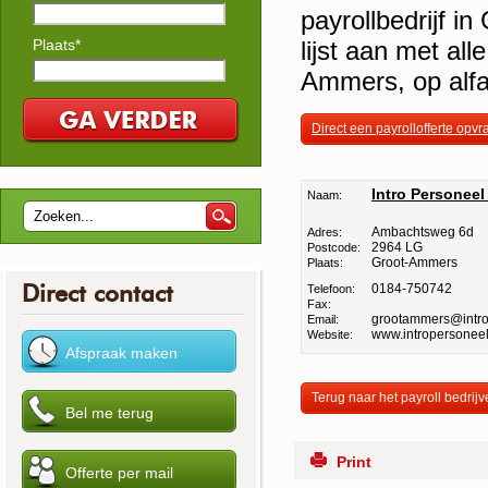
payrollbedrijf i
Plaats*
lijst aan met all
Ammers, op alfa
Direct een payrollofferte opv
Intro Personee
Naam:
Ambachtsweg 6d
Adres:
2964 LG
Postcode:
Groot-Ammers
Plaats:
Direct contact
0184-750742
Telefoon:
Fax:
grootammers@intro
Email:
www.intropersoneel
Website:
Terug naar het payroll bedrijv
Print