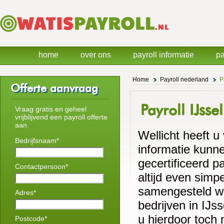
home
over ons
payroll informatie
pa
Home
Payroll nederland
P
Offerte aanvraag
Payroll IJss
Vraag gratis en geheel
vrijblijvend een payroll offerte
aan.
Wellicht heeft u
Bedrijfsnaam*
informatie kunne
gecertificeerd pa
Contactpersoon*
altijd even simp
samengesteld wa
Adres*
bedrijven in IJ
u hierdoor toch n
Postcode*