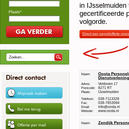
in IJsselmuiden 
Plaats*
gecertificeerde 
volgorde.
Direct een payrollofferte opv
Oosta Personel
Naam:
Direct contact
Dienstverlenin
Veldoven 17
Adres:
8271 RT
Postcode:
IJsselmuiden
Plaats:
038-7113328
Telefoon:
038-7853094
Fax:
info@oosta.nl
Email:
www.oosta.nl
Website:
Zendijk Person
Naam: