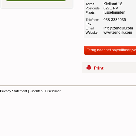
Kleiland 18
Adres:
8271 RV
Postcode:
IJsselmuiden
Plaats:
038-3332035
Telefoon:
Fax:
info@zendijk.com
Email:
www.zendijk.com
Website:
Terug naar het payrollbedrijv
Print
Privacy Statement
|
Klachten
|
Disclaimer