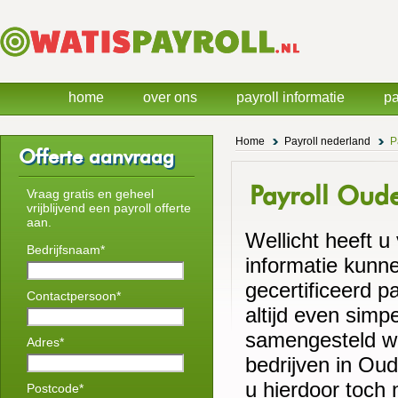
home
over ons
payroll informatie
pa
Home
Payroll nederland
P
Offerte aanvraag
Payroll Oud
Vraag gratis en geheel
vrijblijvend een payroll offerte
aan.
Wellicht heeft u
Bedrijfsnaam*
informatie kunne
gecertificeerd p
Contactpersoon*
altijd even simp
samengesteld wa
Adres*
bedrijven in Ou
u hierdoor toch n
Postcode*