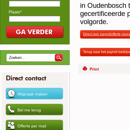
in Oudenbosch te
Plaats*
gecertificeerde 
volgorde.
Direct een payrollofferte opv
Terug naar het payroll bedrijv
Print
Direct contact