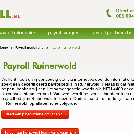
Direct a
085
004
payroll informatie
payroll vragen
payroll per branche
Home
Payroll nederland
Payroll ruinerwold
Payroll Ruinerwold
Wellicht heeft u vrij eenvoudig o.a. via internet voldoende informatie 
zoekt een gecertificeerd payrollbedrijf in Ruinerwold. Helaas is dat nie
helpen, hebben wij een lijst samengesteld waarin alle NEN-4400 gecert
Ruinerwold staan vermeld. Wie weet wordt het voor u hierdoor toch nog
payrollbedrijf in Ruinerwold te kiezen. Onderstaand treft u de lijst aan
in Ruinerwold, op alfabetische volgorde.
Direct een payrollofferte opvragen?
Terug naar het payroll bedrijven overzicht