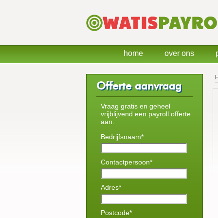
home
over ons
Offerte aanvraag
Vraag gratis en geheel
vrijblijvend een payroll offerte
aan.
Bedrijfsnaam*
Contactpersoon*
Adres*
Postcode*