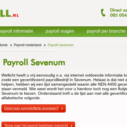
Direct a
085
004
payroll informatie
payroll vragen
payroll per branche
Home
Payroll nederland
Payroll sevenum
Payroll Sevenum
Wellicht heeft u vrij eenvoudig o.a. via internet voldoende informatie 
zoekt een gecertificeerd payrollbedrijf in Sevenum. Helaas is dat niet a
helpen, hebben wij een lijst samengesteld waarin alle NEN-4400 gecer
staan vermeld. Wie weet wordt het voor u hierdoor toch nog een fluitje 
Sevenum te kiezen. Onderstaand treft u de lijst aan met alle gecertif
alfabetische volgorde.
Direct een payrollofferte opvragen?
Terug naar het payroll bedrijven overzicht