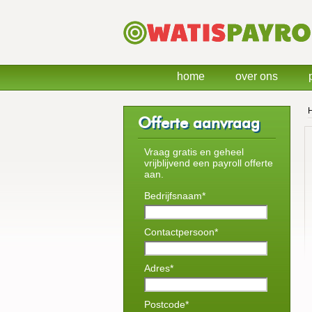
home
over ons
Offerte aanvraag
Vraag gratis en geheel
vrijblijvend een payroll offerte
aan.
Bedrijfsnaam*
Contactpersoon*
Adres*
Postcode*