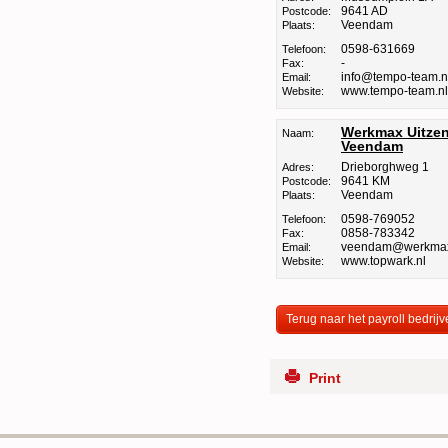
9641 AD
Postcode:
Veendam
Plaats:
0598-631669
Telefoon:
-
Fax:
info@tempo-team.n
Email:
www.tempo-team.nl
Website:
Werkmax Uitzen
Naam:
Veendam
Drieborghweg 1
Adres:
9641 KM
Postcode:
Veendam
Plaats:
0598-769052
Telefoon:
0858-783342
Fax:
veendam@werkmax
Email:
www.topwark.nl
Website:
Terug naar het payroll bedrijv
Print