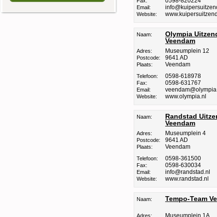
0598-820224
Fax:
info@kuipersuitzen
Email:
www.kuipersuitzen
Website:
Olympia Uitzen
Naam:
Veendam
Museumplein 12
Adres:
9641 AD
Postcode:
Veendam
Plaats:
0598-618978
Telefoon:
0598-631767
Fax:
veendam@olympia.
Email:
www.olympia.nl
Website:
Randstad Uitz
Naam:
Veendam
Museumplein 4
Adres:
9641 AD
Postcode:
Veendam
Plaats:
0598-361500
Telefoon:
0598-630034
Fax:
info@randstad.nl
Email:
www.randstad.nl
Website:
Tempo-Team V
Naam:
Museumplein 1A
Adres: