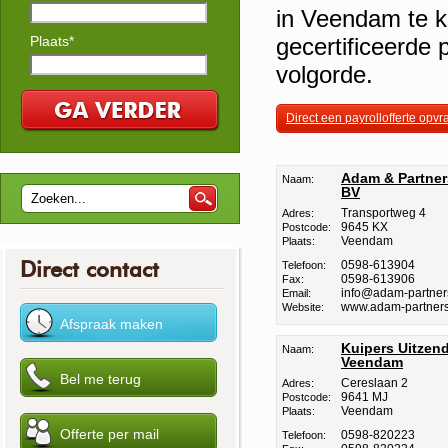
in Veendam te ki
Plaats*
gecertificeerde 
volgorde.
Direct een payrollofferte opv
Adam & Partner
Naam:
BV
Transportweg 4
Adres:
9645 KX
Postcode:
Veendam
Plaats:
Direct contact
0598-613904
Telefoon:
0598-613906
Fax:
info@adam-partner
Email:
www.adam-partners
Website:
Kuipers Uitzen
Naam:
Veendam
Cereslaan 2
Adres:
9641 MJ
Postcode:
Veendam
Plaats:
0598-820223
Telefoon: