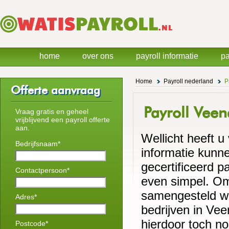
home
over ons
payroll informatie
pa
Home
Payroll nederland
P
Offerte aanvraag
Payroll Vee
Vraag gratis en geheel
vrijblijvend een payroll offerte
aan.
Wellicht heeft u
Bedrijfsnaam*
informatie kunne
gecertificeerd pa
Contactpersoon*
even simpel. Om 
samengesteld wa
Adres*
bedrijven in Ve
hierdoor toch nog
Postcode*