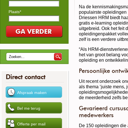
Na de kennismakingsmaa
Plaats*
populairste opleidingen
Driessen HRM biedt haa
gratis e-learning opleid
uitgebreid. Ook het feit
opleidingenpakket voll
zelf is een verdere uitb
“Als HRM-dienstverlener
het van groot belang voo
opleiding en ontwikkeli
Persoonlijke ontwi
Direct contact
Uit recent onderzoek on
als thema ‘juiste mens, j
opleidingsmogelijkheden
de meerderheid zelfs be
Gevarieerd cursus
medewerkers
De 150 opleidingen die