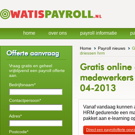
home
over ons
payroll informatie
pa
Home
Payroll nieuws
G
Offerte aanvraag
driessen hrm
Gratis online
Vraag gratis en geheel
vrijblijvend een payroll offerte
medewerkers 
aan.
Bedrijfsnaam*
04-2013
Contactpersoon*
Vanaf vandaag kunnen a
HRM gedurende een maa
Adres*
pakket aan e-learning o
Direct een payrollofferte opv
Postcode*