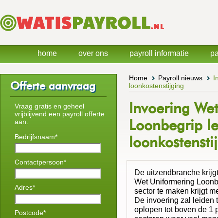
home
over ons
payroll informatie
pa
Home
Payroll nieuws
I
Offerte aanvraag
loonkostenstijging
Invoering We
Vraag gratis en geheel
vrijblijvend een payroll offerte
Loonbegrip le
aan.
Bedrijfsnaam*
loonkostenst
Contactpersoon*
De uitzendbranche krijg
Wet Uniformering Loonbe
Adres*
sector te maken krijgt m
De invoering zal leiden 
oplopen tot boven de 1 p
Postcode*