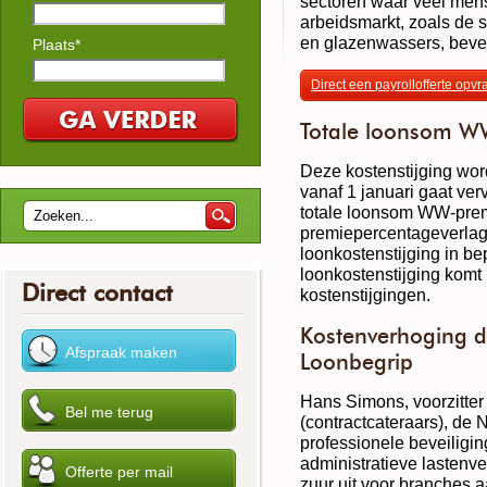
sectoren waar veel men
arbeidsmarkt, zoals de 
en glazenwassers, bevei
Plaats*
Direct een payrollofferte opv
Totale loonsom W
Deze kostenstijging wor
vanaf 1 januari gaat ve
totale loonsom WW-pre
premiepercentageverlagi
loonkostenstijging in b
loonkostenstijging kom
Direct contact
kostenstijgingen.
Kostenverhoging d
Loonbegrip
Hans Simons, voorzitt
(contractcateraars), de
professionele beveiligi
administratieve lastenve
zuur uit voor branches 