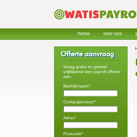
home
over ons
Offerte aanvraag
Vraag gratis en geheel
vrijblijvend een payroll offerte
aan.
Bedrijfsnaam*
Contactpersoon*
Adres*
Postcode*