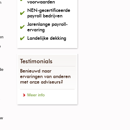
voorwaarden
m
NEN-gecertificeerde
payroll bedrijven
Jarenlange payroll-
ervaring
en
Landelijke dekking
e
Testimonials
de
Benieuwd naar
ervaringen van anderen
met onze adviseurs?
Meer info
e
uw