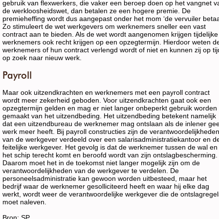
gebruik van flexwerkers, die vaker een beroep doen op het vangnet v
de werkloosheidswet, dan betalen ze een hogere premie. De
premieheffing wordt dus aangepast onder het mom ‘de vervuiler betaal
Zo stimuleert de wet werkgevers om werknemers sneller een vast
contract aan te bieden. Als de wet wordt aangenomen krijgen tijdelijke
werknemers ook recht krijgen op een opzegtermijn. Hierdoor weten d
werknemers of hun contract verlengd wordt of niet en kunnen zij op tij
op zoek naar nieuw werk.
Payroll
Maar ook uitzendkrachten en werknemers met een payroll contract
wordt meer zekerheid geboden. Voor uitzendkrachten gaat ook een
opzegtermijn gelden en mag er niet langer onbeperkt gebruik worden
gemaakt van het uitzendbeding. Het uitzendbeding betekent namelijk
dat een uitzendbureau de werknemer mag ontslaan als de inlener ge
werk meer heeft. Bij payroll constructies zijn de verantwoordelijkhede
van de werkgever verdeeld over een salarisadministratiekantoor en d
feitelijke werkgever. Het gevolg is dat de werknemer tussen de wal en
het schip terecht komt en beroofd wordt van zijn ontslagbescherming.
Daarom moet het in de toekomst niet langer mogelijk zijn om de
verantwoordelijkheden van de werkgever te verdelen. De
personeelsadministratie kan gewoon worden uitbesteed, maar het
bedrijf waar de werknemer gesolliciteerd heeft en waar hij elke dag
werkt, wordt weer de verantwoordelijke werkgever die de ontslagregel
moet naleven.
Bron: SP