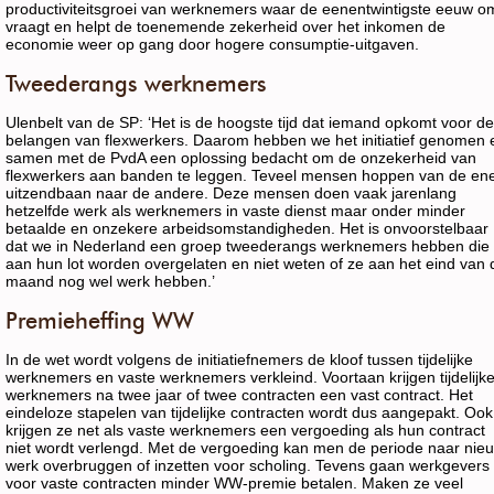
productiviteitsgroei van werknemers waar de eenentwintigste eeuw o
vraagt en helpt de toenemende zekerheid over het inkomen de
economie weer op gang door hogere consumptie-uitgaven.
Tweederangs werknemers
Ulenbelt van de SP: ‘Het is de hoogste tijd dat iemand opkomt voor de
belangen van flexwerkers. Daarom hebben we het initiatief genomen 
samen met de PvdA een oplossing bedacht om de onzekerheid van
flexwerkers aan banden te leggen. Teveel mensen hoppen van de en
uitzendbaan naar de andere. Deze mensen doen vaak jarenlang
hetzelfde werk als werknemers in vaste dienst maar onder minder
betaalde en onzekere arbeidsomstandigheden. Het is onvoorstelbaar
dat we in Nederland een groep tweederangs werknemers hebben die
aan hun lot worden overgelaten en niet weten of ze aan het eind van 
maand nog wel werk hebben.’
Premieheffing WW
In de wet wordt volgens de initiatiefnemers de kloof tussen tijdelijke
werknemers en vaste werknemers verkleind. Voortaan krijgen tijdelijk
werknemers na twee jaar of twee contracten een vast contract. Het
eindeloze stapelen van tijdelijke contracten wordt dus aangepakt. Ook
krijgen ze net als vaste werknemers een vergoeding als hun contract
niet wordt verlengd. Met de vergoeding kan men de periode naar nie
werk overbruggen of inzetten voor scholing. Tevens gaan werkgevers
voor vaste contracten minder WW-premie betalen. Maken ze veel