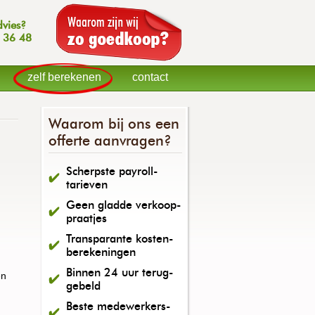
dvies?
 36 48
zelf berekenen
contact
Waarom bij ons een
offerte aanvragen?
Scherpste payroll-
tarieven
Geen gladde verkoop-
praatjes
Transparante kosten-
berekeningen
Binnen 24 uur terug-
en
gebeld
Beste medewerkers-