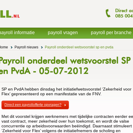
Direct a
085
004
payroll informatie
payroll vragen
payroll per branche
Home
Payroll nieuws
Payroll onderdeel wetsvoorstel sp en pvda
Payroll onderdeel wetsvoorstel SP
en PvdA - 05-07-2012
SP en PvdA hebben dinsdag het initiatiefwetsvoorstel ‘Zekerheid voor
Flex’ gepresenteerd op een manifestatie van de FNV.
Direct een payrollofferte opvragen?
Met dit voorstel krijgen werknemers met tijdelijke contracten eerder e
vast contract, meer zekerheid over hun toekomst, en wordt de valse
concurrentie op arbeidsvoorwaarden beëindigd. Daarnaast stimuleert
‘Zekerheid voor Flex’ volgens de initiatiefnemers de scholing en