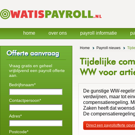
home
over ons
payroll informatie
pa
Home
Payroll nieuws
Tijd
Offerte aanvraag
Tijdelijke co
Vraag gratis en geheel
WW voor arti
vrijblijvend een payroll offerte
aan.
Bedrijfsnaam*
De gunstige WW-regeling
verdwijnen, maar tot ein
Contactpersoon*
compensatieregeling. Mi
Zaken heeft dat woensd
De compensatieregeling
Adres*
Direct een payrollofferte opv
Postcode*