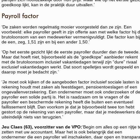
goedkoop lijkt, kan in de praktijk duur uitvallen.’
Payroll factor
‘De zaken worden regelmatig mooier voorgesteld dan ze zijn. Een
voorbeeld: elke payroller geeft in zijn offerte aan met welke factor hij 
brutoloonsom van een medewerker vermenigvuldigt. Die factor kan bij
de een, zeg, 1,51 zijn en bij een ander 1,50.’
‘Op het eerste gezicht lijkt de eerste payroller duurder dan de tweede.
Maar dat hoeft niet, bijvoorbeeld als de “goedkope” aanbieder rekent
met de brutoloonsom inclusief vakantiedagen terwijl zijn “dure” rivaal
exclusief vakantiedagen werkt. Dat soort spelletjes wordt gespeeld en
daarop moet je bedacht zijn.’
‘Je moet ook kijken of de aangeboden factor inclusief sociale lasten is
rekening houdt met zaken als feestdagen, pensioentoeslagen of een
ongevallenverzekering. Een ondernemer moet ook onderzoeken of d
payroller een solide partij is. Het is raadzaam om te vragen of de
payroller een beschermde rekening heeft die buiten een eventueel
faillissement blijft. Dan voorkom je dat je bijvoorbeeld twee ton hebt
gestort op de rekening van een payroller, maar dat je medewerkers d
uiteindelijk niets van terugzien.’
Jeu Claes (63), voorzitter van de VPO:
‘Begin om alles op een rijtje t
zetten met uw accountant. Maar het is ook belangrijk dat een
ondernemer die een payroller wil inschakelen, daar open en transpar