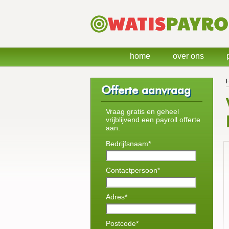
home
over ons
Offerte aanvraag
Vraag gratis en geheel
vrijblijvend een payroll offerte
aan.
Bedrijfsnaam*
Contactpersoon*
Adres*
Postcode*