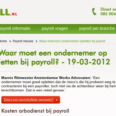
Direct a
085
004
payroll informatie
payroll vragen
payroll per branche
Home
Payroll nieuws
Waar moet een ondernemer opletten bij payroll
Waar moet een ondernemer op
letten bij payroll? - 19-03-2012
Marnix Ritmeester Amsterdamse Workx Advocaten:
‘Een
ondernemer moet goed opletten dat de risico’s die hij probeert weg te
contracteren bij een payroller, toch niet via de achterdeur weer bij he
terechtkomen. Dat is een reëel gevaar.’
Direct een payrollofferte opvragen?
Kosten arbodienst bij payroll