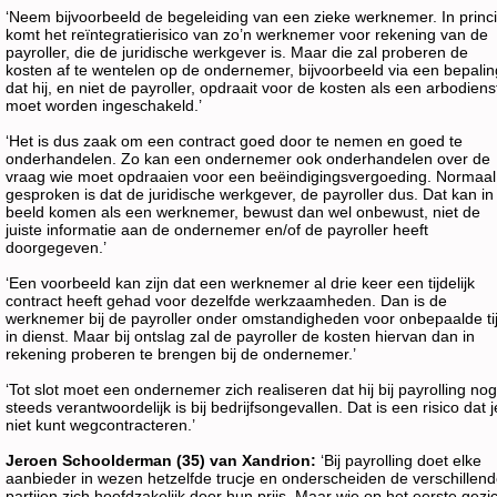
‘Neem bijvoorbeeld de begeleiding van een zieke werknemer. In princ
komt het reïntegratierisico van zo’n werknemer voor rekening van de
payroller, die de juridische werkgever is. Maar die zal proberen de
kosten af te wentelen op de ondernemer, bijvoorbeeld via een bepalin
dat hij, en niet de payroller, opdraait voor de kosten als een arbodiens
moet worden ingeschakeld.’
‘Het is dus zaak om een contract goed door te nemen en goed te
onderhandelen. Zo kan een ondernemer ook onderhandelen over de
vraag wie moet opdraaien voor een beëindigingsvergoeding. Normaal
gesproken is dat de juridische werkgever, de payroller dus. Dat kan in
beeld komen als een werknemer, bewust dan wel onbewust, niet de
juiste informatie aan de ondernemer en/of de payroller heeft
doorgegeven.’
‘Een voorbeeld kan zijn dat een werknemer al drie keer een tijdelijk
contract heeft gehad voor dezelfde werkzaamheden. Dan is de
werknemer bij de payroller onder omstandigheden voor onbepaalde ti
in dienst. Maar bij ontslag zal de payroller de kosten hiervan dan in
rekening proberen te brengen bij de ondernemer.’
‘Tot slot moet een ondernemer zich realiseren dat hij bij payrolling nog
steeds verantwoordelijk is bij bedrijfsongevallen. Dat is een risico dat j
niet kunt wegcontracteren.’
Jeroen Schoolderman (35) van Xandrion:
‘Bij payrolling doet elke
aanbieder in wezen hetzelfde trucje en onderscheiden de verschillen
partijen zich hoofdzakelijk door hun prijs. Maar wie op het eerste gezi