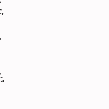
e
er
 op
g
s
 nu
iet