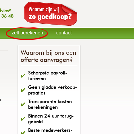
dvies?
 36 48
zelf berekenen
contact
Waarom bij ons een
offerte aanvragen?
Scherpste payroll-
tarieven
Geen gladde verkoop-
praatjes
m
Transparante kosten-
berekeningen
Binnen 24 uur terug-
gebeld
Beste medewerkers-