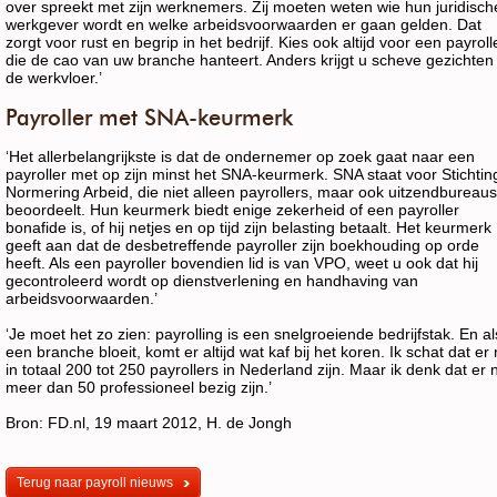
over spreekt met zijn werknemers. Zij moeten weten wie hun juridisch
werkgever wordt en welke arbeidsvoorwaarden er gaan gelden. Dat
zorgt voor rust en begrip in het bedrijf. Kies ook altijd voor een payroll
die de cao van uw branche hanteert. Anders krijgt u scheve gezichten
de werkvloer.’
Payroller met SNA-keurmerk
‘Het allerbelangrijkste is dat de ondernemer op zoek gaat naar een
payroller met op zijn minst het SNA-keurmerk. SNA staat voor Stichtin
Normering Arbeid, die niet alleen payrollers, maar ook uitzendbureaus
beoordeelt. Hun keurmerk biedt enige zekerheid of een payroller
bonafide is, of hij netjes en op tijd zijn belasting betaalt. Het keurmerk
geeft aan dat de desbetreffende payroller zijn boekhouding op orde
heeft. Als een payroller bovendien lid is van VPO, weet u ook dat hij
gecontroleerd wordt op dienstverlening en handhaving van
arbeidsvoorwaarden.’
‘Je moet het zo zien: payrolling is een snelgroeiende bedrijfstak. En al
een branche bloeit, komt er altijd wat kaf bij het koren. Ik schat dat er
in totaal 200 tot 250 payrollers in Nederland zijn. Maar ik denk dat er n
meer dan 50 professioneel bezig zijn.’
Bron: FD.nl, 19 maart 2012, H. de Jongh
Terug naar payroll nieuws