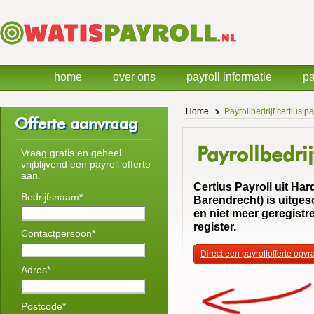
home
over ons
payroll informatie
pa
Home
Payrollbedrijf certius 
Offerte aanvraag
Payrollbedrij
Vraag gratis en geheel
vrijblijvend een payroll offerte
aan.
Certius Payroll uit Ha
Bedrijfsnaam*
Barendrecht) is uitge
en niet meer geregistr
register.
Contactpersoon*
Direct een payrollofferte opv
Adres*
Postcode*