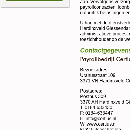
aan. Vervolgens verzorgd
payrollcontracten, loon
natuurlijk belastingen e
U had met de dienstverle
Hardinxveld Giessendam
administratieve proces,
toezichthouder op de we
Contactgegevens
Payrollbedrijf Certi
Bezoekadres:
Uranusstraat 109
3371 VN Hardinxveld 
Postadres:
Postbus 309
3370 AH Hardinxveld 
T: 0184-633430
F: 0184-633447
E: info@certius.nl
W: www.certius.nl
KvK: Uitgeschreven