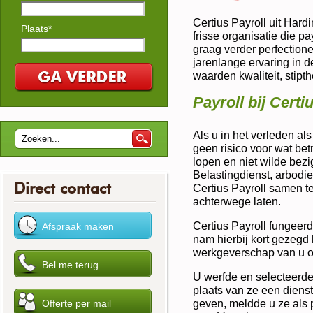
Certius Payroll uit Har
Plaats*
frisse organisatie die p
graag verder perfectione
jarenlange ervaring in d
waarden kwaliteit, stipt
Payroll bij Certi
Als u in het verleden al
geen risico voor wat betr
lopen en niet wilde bezi
Belastingdienst, arbodie
Direct contact
Certius Payroll samen t
achterwege laten.
Certius Payroll fungeerde
nam hierbij kort gezegd 
werkgeverschap van u o
U werfde en selecteerde 
plaats van ze een diens
geven, meldde u ze als 