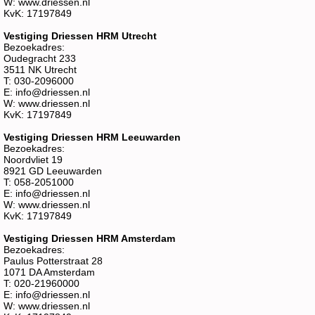
W: www.driessen.nl
KvK: 17197849
Vestiging Driessen HRM Utrecht
Bezoekadres:
Oudegracht 233
3511 NK Utrecht
T: 030-2096000
E: info@driessen.nl
W: www.driessen.nl
KvK: 17197849
Vestiging Driessen HRM Leeuwarden
Bezoekadres:
Noordvliet 19
8921 GD Leeuwarden
T: 058-2051000
E: info@driessen.nl
W: www.driessen.nl
KvK: 17197849
Vestiging Driessen HRM Amsterdam
Bezoekadres:
Paulus Potterstraat 28
1071 DA Amsterdam
T: 020-21960000
E: info@driessen.nl
W: www.driessen.nl