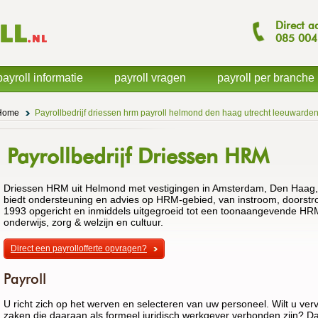
Direct a
085
004
payroll informatie
payroll vragen
payroll per branche
Home
Payrollbedrijf driessen hrm payroll helmond den haag utrecht leeuward
Payrollbedrijf Driessen HRM
Driessen HRM uit Helmond met vestigingen in Amsterdam, Den Haag,
biedt ondersteuning en advies op HRM-gebied, van instroom, doorstro
1993 opgericht en inmiddels uitgegroeid tot een toonaangevende HRM
onderwijs, zorg & welzijn en cultuur.
Direct een payrollofferte opvragen?
Payroll
U richt zich op het werven en selecteren van uw personeel. Wilt u ve
zaken die daaraan als formeel juridisch werkgever verbonden zijn? D