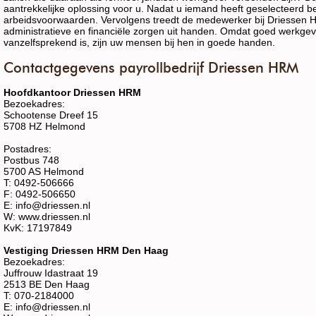
aantrekkelijke oplossing voor u. Nadat u iemand heeft geselecteerd b
arbeidsvoorwaarden. Vervolgens treedt de medewerker bij Driessen HR
administratieve en financiële zorgen uit handen. Omdat goed werkge
vanzelfsprekend is, zijn uw mensen bij hen in goede handen.
Contactgegevens payrollbedrijf Driessen HRM
Hoofdkantoor Driessen HRM
Bezoekadres:
Schootense Dreef 15
5708 HZ Helmond
Postadres:
Postbus 748
5700 AS Helmond
T: 0492-506666
F: 0492-506650
E: info@driessen.nl
W: www.driessen.nl
KvK: 17197849
Vestiging Driessen HRM Den Haag
Bezoekadres:
Juffrouw Idastraat 19
2513 BE Den Haag
T: 070-2184000
E: info@driessen.nl