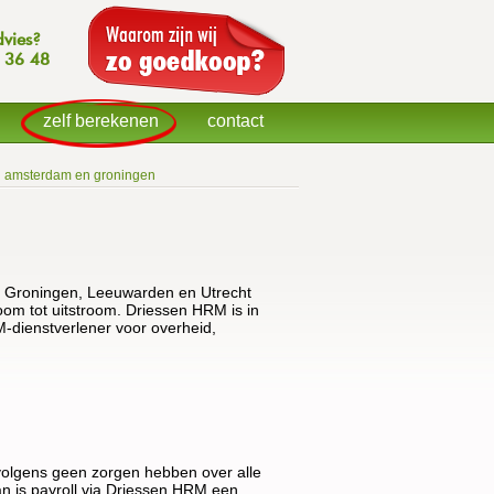
dvies?
 36 48
zelf berekenen
contact
en amsterdam en groningen
 Groningen, Leeuwarden en Utrecht
om tot uitstroom. Driessen HRM is in
-dienstverlener voor overheid,
rvolgens geen zorgen hebben over alle
an is payroll via Driessen HRM een