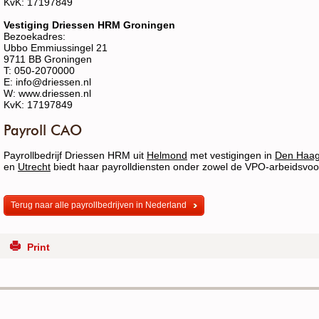
KvK: 17197849
Vestiging Driessen HRM Groningen
Bezoekadres:
Ubbo Emmiussingel 21
9711 BB Groningen
T: 050-2070000
E: info@driessen.nl
W: www.driessen.nl
KvK: 17197849
Payroll CAO
Payrollbedrijf Driessen HRM uit
Helmond
met vestigingen in
Den Haa
en
Utrecht
biedt haar payrolldiensten onder zowel de VPO-arbeidsv
Terug naar alle payrollbedrijven in Nederland
Print