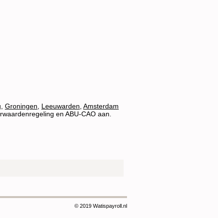
g
,
Groningen
,
Leeuwarden
,
Amsterdam
oorwaardenregeling en ABU-CAO aan.
© 2019 Watispayroll.nl