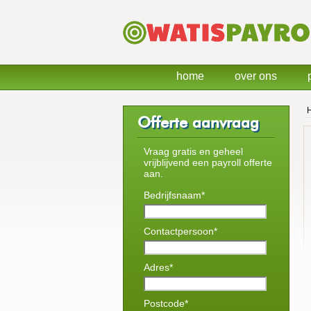
home
over ons
Offerte aanvraag
Vraag gratis en geheel
vrijblijvend een payroll offerte
aan.
Bedrijfsnaam*
Contactpersoon*
Adres*
Postcode*