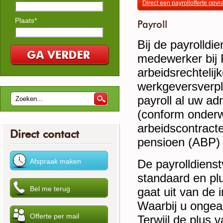
Direct een payrollofferte opv
Plaats*
Payroll
Bij de payrolldi
medewerker bij F
arbeidsrechtelij
werkgeversverpl
payroll al uw ad
(conform onderw
arbeidscontracte
Direct contact
pensioen (ABP) e
De payrolldienst
standaard en plu
gaat uit van de 
Waarbij u ongeac
Terwijl de plus v