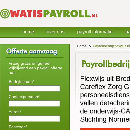
home
over ons
payroll informatie
pa
Home
Payrollbedrijf flexwijs 
Offerte aanvraag
Payrollbedrij
Vraag gratis en geheel
vrijblijvend een payroll offerte
aan.
Flexwijs uit Bre
Bedrijfsnaam*
Careflex Zorg G
personeelsdiens
Contactpersoon*
vallen detacheri
de onderwijs-CA
Adres*
Stichting Norme
Postcode*