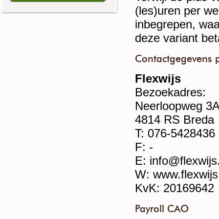
(les)uren per we
inbegrepen, waar
deze variant bet
Contactgegevens pa
Flexwijs
Bezoekadres:
Neerloopweg 3
4814 RS Breda
T: 076-5428436
F: -
E: info@flexwijs
W: www.flexwijs
KvK: 20169642
Payroll CAO