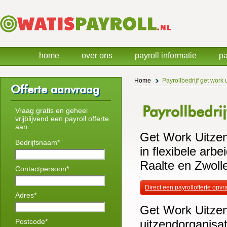
home
over ons
payroll informatie
pa
Home
Payrollbedrijf get work
Offerte aanvraag
Payrollbedr
Vraag gratis en geheel
vrijblijvend een payroll offerte
aan.
Get Work Uitzen
Bedrijfsnaam*
in flexibele arb
Raalte en Zwoll
Contactpersoon*
Direct een payrollofferte opv
Adres*
Get Work Uitzen
Postcode*
uitzendorganisat