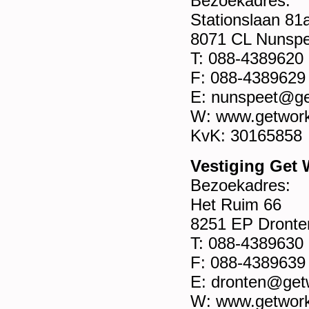
Bezoekadres:
Stationslaan 81
8071 CL Nunspe
T: 088-4389620
F: 088-4389629
E: nunspeet@ge
W: www.getwork
KvK: 30165858
Vestiging Get
Bezoekadres:
Het Ruim 66
8251 EP Dronte
T: 088-4389630
F: 088-4389639
E: dronten@get
W: www.getwork