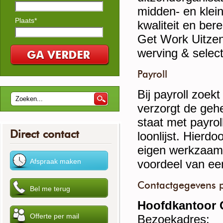
midden- en klein
Plaats*
kwaliteit en bere
Get Work Uitzend
werving & select
Payroll
Bij payroll zoek
verzorgt de geh
staat met payro
Direct contact
loonlijst. Hierdo
eigen werkzaamh
voordeel van een 
Contactgegevens p
Hoofdkantoor 
Bezoekadres: