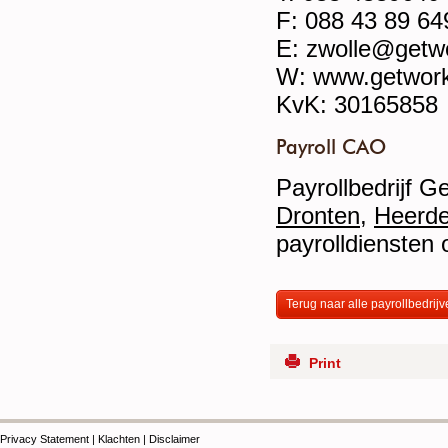
F: 088 43 89 64
E: zwolle@getwo
W: www.getwork
KvK: 30165858
Payroll CAO
Payrollbedrijf 
Dronten
,
Heerd
payrolldienste
Terug naar alle payrollbedrij
Print
Privacy Statement
|
Klachten
|
Disclaimer