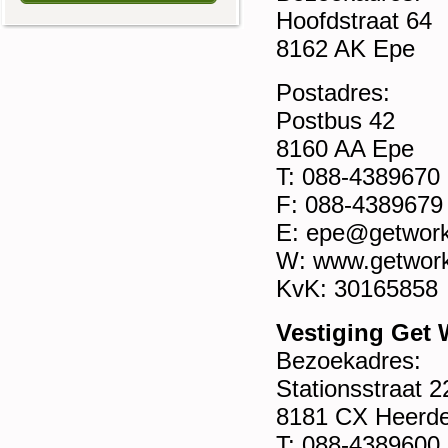
Hoofdstraat 64
8162 AK Epe
Postadres:
Postbus 42
8160 AA Epe
T: 088-4389670
F: 088-4389679
E: epe@getwork
W: www.getwork
KvK: 30165858
Vestiging Get
Bezoekadres:
Stationsstraat 2
8181 CX Heerd
T: 088-4389600