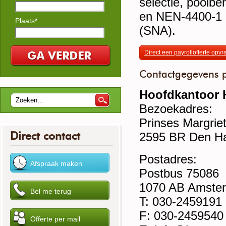
selectie, poolbe
en NEN-4400-1 g
Plaats*
(SNA).
Direct een payrollofferte opv
Contactgegevens p
Hoofdkantoor
Bezoekadres:
Prinses Margrie
Direct contact
2595 BR Den H
Postadres:
Postbus 75086
1070 AB Amste
T: 030-2459191
F: 030-2459540