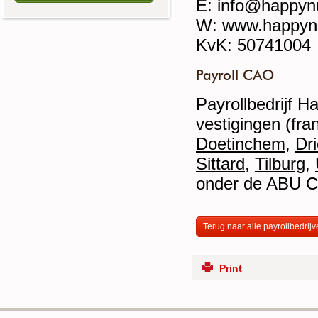
E: info@happynu
W: www.happynu
KvK: 50741004
Payroll CAO
Payrollbedrijf 
vestigingen (fr
Doetinchem
,
Dr
Sittard
,
Tilburg
,
onder de ABU 
Terug naar alle payrollbedrij
Print