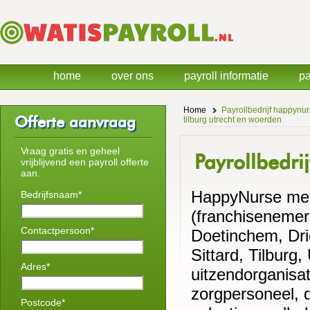
home
over ons
payroll informatie
pa
Home
Payrollbedrijf happynu
Offerte aanvraag
tilburg utrecht en woerden
Vraag gratis en geheel
Payrollbedr
vrijblijvend een payroll offerte
aan.
HappyNurse met 
Bedrijfsnaam*
(franchiseneme
Contactpersoon*
Doetinchem, Dri
Sittard, Tilburg
Adres*
uitzendorganisat
zorgpersoneel, 
Postcode*