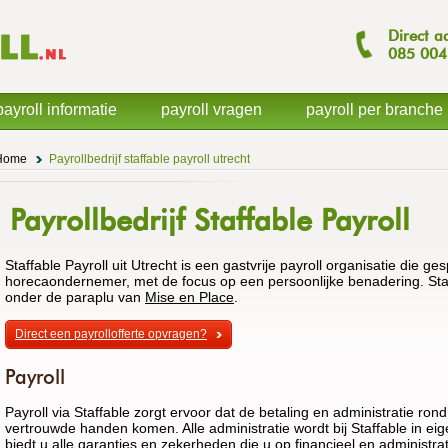
Direct a
085
004
payroll informatie
payroll vragen
payroll per branche
Home
Payrollbedrijf staffable payroll utrecht
Payrollbedrijf Staffable Payroll
Staffable Payroll uit Utrecht is een gastvrije payroll organisatie die ge
horecaondernemer, met de focus op een persoonlijke benadering. Staffa
onder de paraplu van
Mise en Place
.
Direct een payrollofferte opvragen?
Payroll
Payroll via Staffable zorgt ervoor dat de betaling en administratie r
vertrouwde handen komen. Alle administratie wordt bij Staffable in eig
biedt u alle garanties en zekerheden die u op financieel en administr