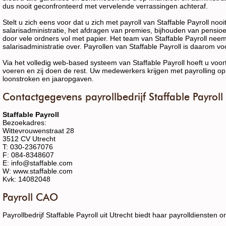
dus nooit geconfronteerd met vervelende verrassingen achteraf.
Stelt u zich eens voor dat u zich met payroll van Staffable Payroll no
salarisadministratie, het afdragen van premies, bijhouden van pensi
door vele ordners vol met papier. Het team van Staffable Payroll nee
salarisadministratie over. Payrollen van Staffable Payroll is daarom vo
Via het volledig web-based systeem van Staffable Payroll hoeft u voor
voeren en zij doen de rest. Uw medewerkers krijgen met payrolling op 
loonstroken en jaaropgaven.
Contactgegevens payrollbedrijf Staffable Payroll
Staffable Payroll
Bezoekadres:
Wittevrouwenstraat 28
3512 CV Utrecht
T: 030-2367076
F: 084-8348607
E: info@staffable.com
W: www.staffable.com
Kvk: 14082048
Payroll CAO
Payrollbedrijf Staffable Payroll uit Utrecht biedt haar payrolldienste