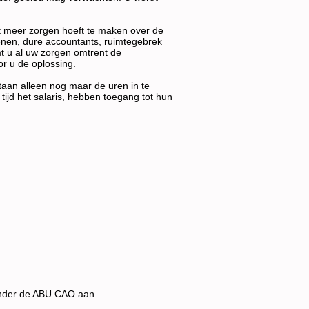
oit meer zorgen hoeft te maken over de
oenen, dure accountants, ruimtegebrek
mt u al uw zorgen omtrent de
or u de oplossing.
taan alleen nog maar de uren in te
tijd het salaris, hebben toegang tot hun
n onder de ABU CAO aan.