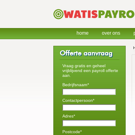
home
over ons
Offerte aanvraag
Vraag gratis en geheel
vrijblijvend een payroll offerte
aan.
Bedrijfsnaam*
Contactpersoon*
Adres*
Postcode*