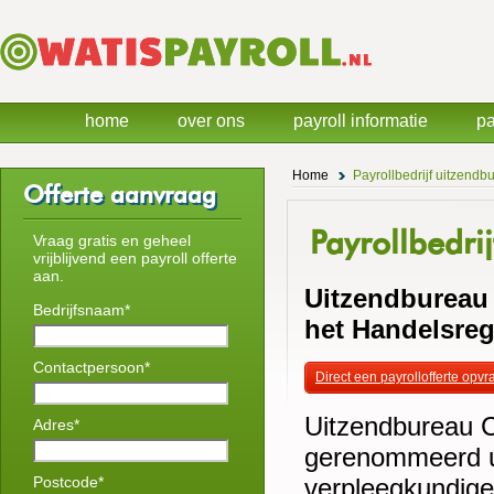
home
over ons
payroll informatie
pa
Home
Payrollbedrijf uitzendb
Offerte aanvraag
Payrollbedr
Vraag gratis en geheel
vrijblijvend een payroll offerte
aan.
Uitzendbureau 
Bedrijfsnaam*
het Handelsreg
Contactpersoon*
Direct een payrollofferte opv
Uitzendbureau C
Adres*
gerenommeerd ui
Postcode*
verpleegkundigen