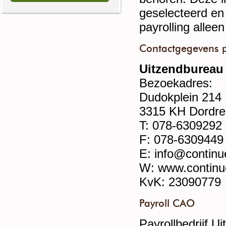
geselecteerd en 
payrolling allee
Contactgegevens p
Uitzendbureau
Bezoekadres:
Dudokplein 214
3315 KH Dordre
T: 078-6309292
F: 078-6309449
E: info@continu
W: www.continu
KvK: 23090779
Payroll CAO
Payrollbedrijf U