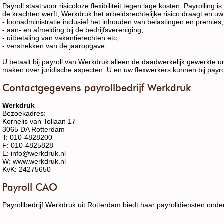
Payroll staat voor risicoloze flexibiliteit tegen lage kosten. Payrolling
de krachten werft, Werkdruk het arbeidsrechtelijke risico draagt en uw 
- loonadministratie inclusief het inhouden van belastingen en premies;
- aan- en afmelding bij de bedrijfsvereniging;
- uitbetaling van vakantierechten etc;
- verstrekken van de jaaropgave.
U betaalt bij payroll van Werkdruk alleen de daadwerkelijk gewerkte 
maken over juridische aspecten. U en uw flexwerkers kunnen bij payrol
Contactgegevens payrollbedrijf Werkdruk
Werkdruk
Bezoekadres:
Kornelis van Tollaan 17
3065 DA Rotterdam
T: 010-4828200
F: 010-4825828
E: info@werkdruk.nl
W: www.werkdruk.nl
KvK: 24275650
Payroll CAO
Payrollbedrijf Werkdruk uit Rotterdam biedt haar payrolldiensten on