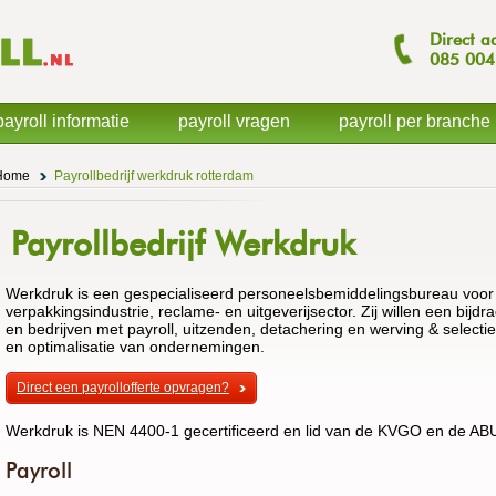
Direct a
085
004
payroll informatie
payroll vragen
payroll per branche
Home
Payrollbedrijf werkdruk rotterdam
Payrollbedrijf Werkdruk
Werkdruk is een gespecialiseerd personeelsbemiddelingsbureau voor
verpakkingsindustrie, reclame- en uitgeverijsector. Zij willen een bi
en bedrijven met payroll, uitzenden, detachering en werving & selectie. 
en optimalisatie van ondernemingen.
Direct een payrollofferte opvragen?
Werkdruk is NEN 4400-1 gecertificeerd en lid van de KVGO en de ABU
Payroll