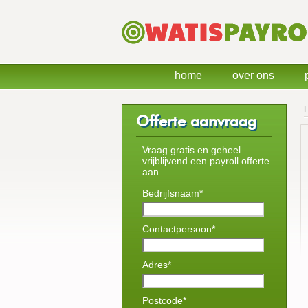
home
over ons
Offerte aanvraag
Vraag gratis en geheel
vrijblijvend een payroll offerte
aan.
Bedrijfsnaam*
Contactpersoon*
Adres*
Postcode*