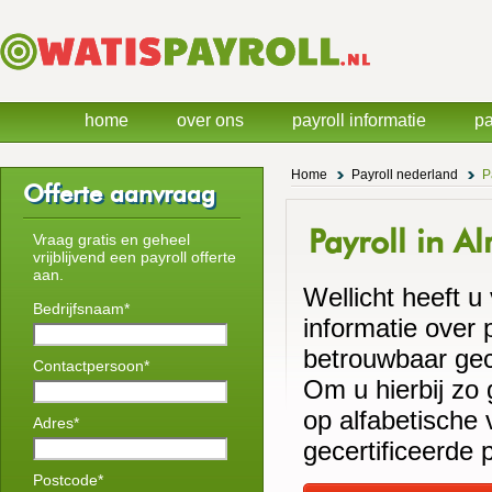
home
over ons
payroll informatie
pa
Home
Payroll nederland
P
Offerte aanvraag
Payroll in A
Vraag gratis en geheel
vrijblijvend een payroll offerte
aan.
Wellicht heeft u
Bedrijfsnaam*
informatie over 
betrouwbaar gece
Contactpersoon*
Om u hierbij zo
op alfabetische 
Adres*
gecertificeerde 
Postcode*