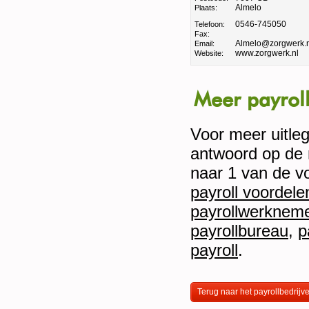
Almelo
Plaats:
0546-745050
Telefoon:
Fax:
Almelo@zorgwerk.n
Email:
www.zorgwerk.nl
Website:
Meer payroll
Voor meer uitleg 
antwoord op de 
naar 1 van de v
payroll voordele
payrollwerknem
payrollbureau
,
p
payroll
.
Terug naar het payrollbedrijv