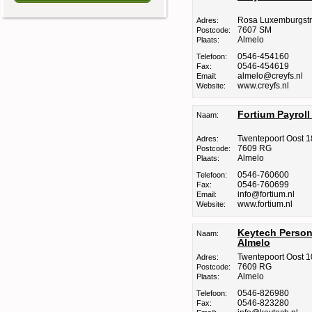
Rosa Luxemburgstr
Adres:
7607 SM
Postcode:
Almelo
Plaats:
0546-454160
Telefoon:
0546-454619
Fax:
almelo@creyfs.nl
Email:
www.creyfs.nl
Website:
Fortium Payroll
Naam:
Twentepoort Oost 
Adres:
7609 RG
Postcode:
Almelo
Plaats:
0546-760600
Telefoon:
0546-760699
Fax:
info@fortium.nl
Email:
www.fortium.nl
Website:
Keytech Person
Naam:
Almelo
Twentepoort Oost 1
Adres:
7609 RG
Postcode:
Almelo
Plaats:
0546-826980
Telefoon:
0546-823280
Fax: