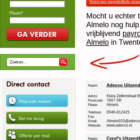
Direct een payrollofferte opv
Plaats*
Mocht u echter to
Almelo nog hulp 
vrijblijvend
payro
Almelo
in Twente
Direct contact
Adecco Uitzend
Naam:
Klara Zetkinstraat 8
Adres:
7607 SR
Postcode:
Almelo
Plaats:
0546-812425
Telefoon:
Fax:
Almelo033@adecco
Email:
www.adecco.nl
Website:
Creyf's Uitzen
Naam: