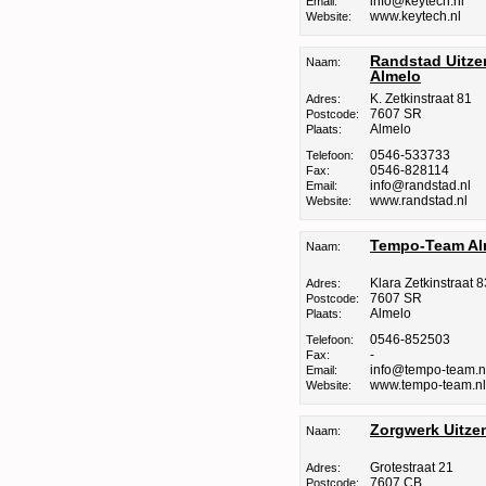
info@keytech.nl
Email:
www.keytech.nl
Website:
Randstad Uitz
Naam:
Almelo
K. Zetkinstraat 81
Adres:
7607 SR
Postcode:
Almelo
Plaats:
0546-533733
Telefoon:
0546-828114
Fax:
info@randstad.nl
Email:
www.randstad.nl
Website:
Tempo-Team Al
Naam:
Klara Zetkinstraat 8
Adres:
7607 SR
Postcode:
Almelo
Plaats:
0546-852503
Telefoon:
-
Fax:
info@tempo-team.n
Email:
www.tempo-team.nl
Website:
Zorgwerk Uitze
Naam:
Grotestraat 21
Adres:
7607 CB
Postcode: