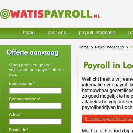
home
over ons
payroll informatie
pa
Home
Payroll nederland
P
Offerte aanvraag
Payroll in L
Vraag gratis en geheel
vrijblijvend een payroll offerte
aan.
Wellicht heeft u vrij een
Bedrijfsnaam*
informatie over payroll
betrouwbaar gecertificee
zo goed mogelijk te hel
Contactpersoon*
alfabetische volgorde ee
payrollbedrijven in Loc
Adres*
Direct een payrollofferte opv
Postcode*
Mocht u echter toch bij h