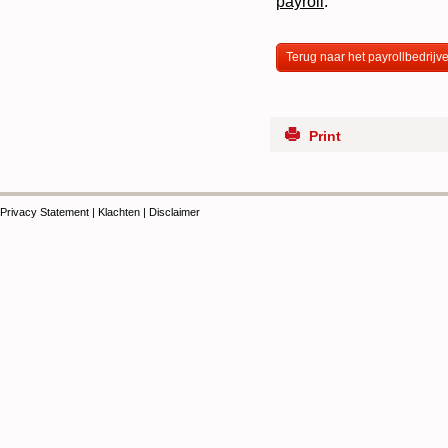
payroll
.
Terug naar het payrollbedrijv
Print
Privacy Statement
|
Klachten
|
Disclaimer