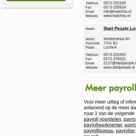
0573-250185
Telefoon:
0573-250924
Fax:
info@match4u.nl
Email:
www.match4u.nl
Website:
Start People L
Naam:
Walderstraat 40
Adres:
7241 BJ
Postcode:
Lochem
Plaats:
0573-255400
Telefoon:
0573-255031
Fax:
2137@startpeople.
Email:
www.startpeople.nl
Website:
Meer payroll
Voor meer uitleg of infor
antwoord op de meer dan
naar 1 van de volgende 
payroll voordelen
,
payro
payrollwerknemer
,
payro
payrollbureau
,
payroller