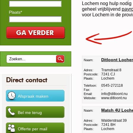
Lochem nog hulp nodig h
geheel vrijblijvend
payro
Plaats*
voor Lochem in de provi
Ditloont Loche
Naam:
Tramstraat 8
Adres:
7241 CJ
Postcode:
Direct contact
Lochem
Plaats:
0545-272118
Telefoon:
-
Fax:
info@ditloont.nu
Email:
www.ditloont.nu
Website:
Match 4U Loch
Naam:
Walderstraat 39
Adres:
7241 BH
Postcode:
Lochem
Plaats: