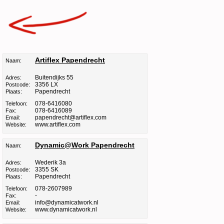
Artiflex Papendrecht
Naam:
Buitendijks 55
Adres:
3356 LX
Postcode:
Papendrecht
Plaats:
078-6416080
Telefoon:
078-6416089
Fax:
papendrecht@artiflex.com
Email:
www.artiflex.com
Website:
Dynamic@Work Papendrecht
Naam:
Wederik 3a
Adres:
3355 SK
Postcode:
Papendrecht
Plaats:
078-2607989
Telefoon:
-
Fax:
info@dynamicatwork.nl
Email:
www.dynamicatwork.nl
Website: