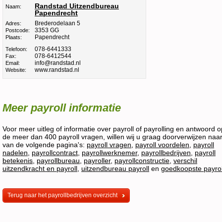
Randstad Uitzendbureau
Naam:
Papendrecht
Brederodelaan 5
Adres:
3353 GG
Postcode:
Papendrecht
Plaats:
078-6441333
Telefoon:
078-6412544
Fax:
info@randstad.nl
Email:
www.randstad.nl
Website:
Meer payroll informatie
Voor meer uitleg of informatie over payroll of payrolling en antwoord o
de meer dan 400 payroll vragen, willen wij u graag doorverwijzen naa
van de volgende pagina's:
payroll vragen
,
payroll voordelen
,
payroll
nadelen
,
payrollcontract
,
payrollwerknemer
,
payrollbedrijven
,
payroll
betekenis
,
payrollbureau
,
payroller
,
payrollconstructie
,
verschil
uitzendkracht en payroll
,
uitzendbureau payroll
en
goedkoopste payrol
Terug naar het payrollbedrijven overzicht