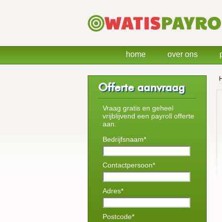
home
over ons
Offerte aanvraag
Vraag gratis en geheel
vrijblijvend een payroll offerte
aan.
Bedrijfsnaam*
Contactpersoon*
Adres*
Postcode*