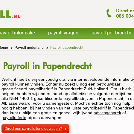
Direct a
085
004
payroll informatie
payroll vragen
payroll per branche
Home
Payroll nederland
Payroll papendrecht
Payroll in Papendrecht
Wellicht heeft u vrij eenvoudig o.a. via internet voldoende informatie o
payroll kunnen vinden. Echter nu zoekt u nog een betrouwbaar
gecertificeerd payrollbedrijf in Papendrecht Zuid-Holland. Om u hierbij
helpen, hebben wij onderstaand op alfabetische volgorde een lijst met
alle NEN-4400-1 gecertificeerde payrollbedrijven in Papendrecht, in d
Alblasserwaard, voor u samengesteld. Mocht u echter toch nog hulp
nodig hebben, bij het vinden van het juiste payrollbedrijf in Papendrec
dan kunt u altijd een gratis en geheel vrijblijvend
adviesgesprek
of
payrollofferte
bij ons aanvragen!
Direct een payrollofferte opvragen?