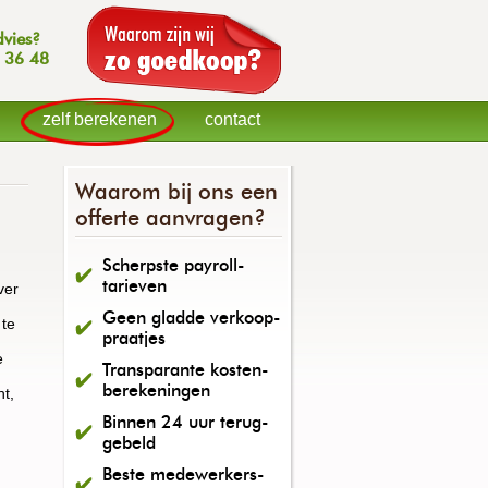
dvies?
 36 48
zelf berekenen
contact
Waarom bij ons een
offerte aanvragen?
Scherpste payroll-
tarieven
ver
Geen gladde verkoop-
 te
praatjes
e
Transparante kosten-
berekeningen
ht,
Binnen 24 uur terug-
gebeld
Beste medewerkers-