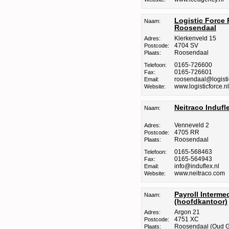
Logistic Force 
Naam:
Roosendaal
Klerkenveld 15
Adres:
4704 SV
Postcode:
Roosendaal
Plaats:
0165-726600
Telefoon:
0165-726601
Fax:
roosendaal@logistic
Email:
www.logisticforce.nl
Website:
Neitraco Induf
Naam:
Venneveld 2
Adres:
4705 RR
Postcode:
Roosendaal
Plaats:
0165-568463
Telefoon:
0165-564943
Fax:
info@induflex.nl
Email:
www.neitraco.com
Website:
Payroll Interme
Naam:
(hoofdkantoor)
Argon 21
Adres:
4751 XC
Postcode:
Roosendaal (Oud G
Plaats: