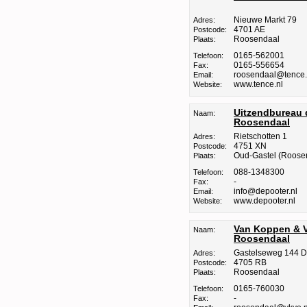
Nieuwe Markt 79
Adres:
4701 AE
Postcode:
Roosendaal
Plaats:
0165-562001
Telefoon:
0165-556654
Fax:
roosendaal@tence.
Email:
www.tence.nl
Website:
Uitzendbureau 
Naam:
Roosendaal
Rietschotten 1
Adres:
4751 XN
Postcode:
Oud-Gastel (Roose
Plaats:
088-1348300
Telefoon:
-
Fax:
info@depooter.nl
Email:
www.depooter.nl
Website:
Van Koppen & V
Naam:
Roosendaal
Gastelseweg 144 D
Adres:
4705 RB
Postcode:
Roosendaal
Plaats:
0165-760030
Telefoon:
-
Fax: