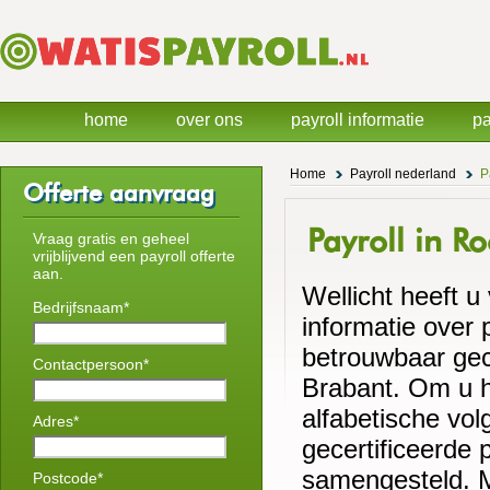
home
over ons
payroll informatie
pa
Home
Payroll nederland
P
Offerte aanvraag
Payroll in R
Vraag gratis en geheel
vrijblijvend een payroll offerte
aan.
Wellicht heeft u
Bedrijfsnaam*
informatie over 
betrouwbaar gece
Contactpersoon*
Brabant. Om u h
alfabetische vol
Adres*
gecertificeerde 
samengesteld. M
Postcode*