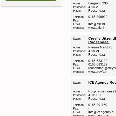
Bergrand 230
Adres:
4707 AT
Postcode:
Roosendaal
Plaats:
0165-399910
Telefoon:
-
Fax:
info@atik.nl
Email:
www.atik.nl
Website:
Creyf's Uitzen
Naam:
Roosendaal
Nieuwe Markt 71
Adres:
4701 AE
Postcode:
Roosendaal
Plaats:
0165-583130
Telefoon:
0165-583139
Fax:
roosendaal@creyfs
Email:
www.creyfs.nl
Website:
ICE Agency Ro
Naam:
Rucphensebaan 2
Adres:
4706 PH
Postcode:
Roosendaal
Plaats:
0165-391160
Telefoon:
-
Fax:
info@iceagency.nl
Email:
www.iceagency.nl
Website: