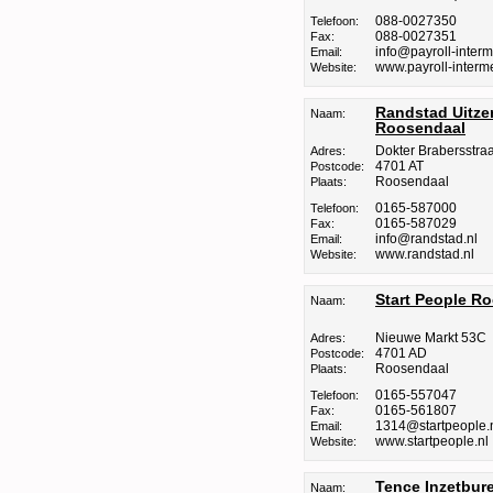
088-0027350
Telefoon:
088-0027351
Fax:
info@payroll-interm
Email:
www.payroll-interme
Website:
Randstad Uitz
Naam:
Roosendaal
Dokter Brabersstraa
Adres:
4701 AT
Postcode:
Roosendaal
Plaats:
0165-587000
Telefoon:
0165-587029
Fax:
info@randstad.nl
Email:
www.randstad.nl
Website:
Start People R
Naam:
Nieuwe Markt 53C
Adres:
4701 AD
Postcode:
Roosendaal
Plaats:
0165-557047
Telefoon:
0165-561807
Fax:
1314@startpeople.
Email:
www.startpeople.nl
Website:
Tence Inzetbur
Naam: