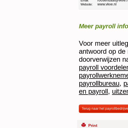
roosendaal@vkve.n
Email:
www.vkve.nl
Website:
Meer payroll inf
Voor meer uitleg 
antwoord op de m
doorverwijzen n
payroll voordele
payrollwerknem
payrollbureau
,
p
en payroll
,
uitze
Terug naar het payrollbedrijv
Print