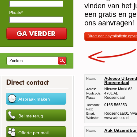
vinden van het ju
Plaats*
een gratis en ge
ons aanvragen!
Direct een payrollofferte opv
Adecco Uitzen
Naam:
Direct contact
Roosendaal
Nieuwe Markt 63
Adres:
4701 AD
Postcode:
Roosendaal
Plaats:
0165-565353
Telefoon:
Fax:
Roosendaal017@ad
Email:
www.adecco.nl
Website:
Atik Uitzendbu
Naam: