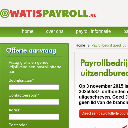
home
over ons
payroll informatie
pa
Home
Payrollbedrijf goed job
Offerte aanvraag
Payrollbedri
Vraag gratis en geheel
vrijblijvend een payroll offerte
uitzendbure
aan.
Bedrijfsnaam*
Op 3 november 2015 is 
30250587, ontbonden e
Contactpersoon*
uitgeschreven. Goed J
geen lid van de branc
Adres*
Direct een payrollofferte opv
Postcode*