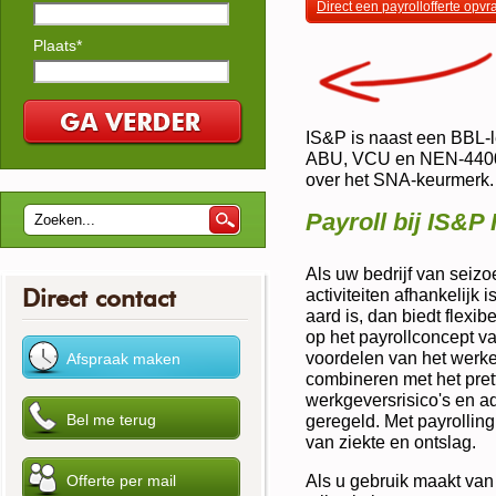
Direct een payrollofferte opv
Plaats*
IS&P is naast een BBL-le
ABU, VCU en NEN-4400-1
over het SNA-keurmerk.
Payroll bij IS&P
Als uw bedrijf van seiz
Direct contact
activiteiten afhankelijk i
aard is, dan biedt flexib
op het payrollconcept v
voordelen van het werk
combineren met het prett
werkgeversrisico's en ad
geregeld. Met payrollin
van ziekte en ontslag.
Als u gebruik maakt van