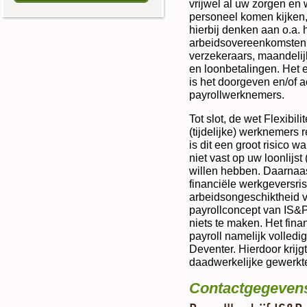
vrijwel al uw zorgen en
personeel komen kijken
hierbij denken aan o.a.
arbeidsovereenkomsten, 
verzekeraars, maandeli
en loonbetalingen. Het e
is het doorgeven en/of 
payrollwerknemers.
Tot slot, de wet Flexibil
(tijdelijke) werknemers 
is dit een groot risico 
niet vast op uw loonlijst 
willen hebben. Daarnaas
financiële werkgeversris
arbeidsongeschiktheid v
payrollconcept van IS&P
niets te maken. Het finan
payroll namelijk volledig
Deventer. Hierdoor krijgt
daadwerkelijke gewerkte
Contactgegeven