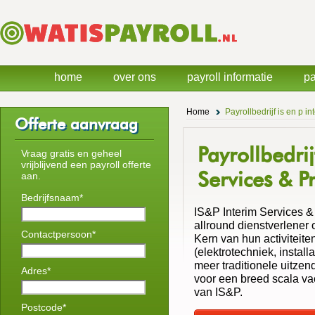
home
over ons
payroll informatie
pa
Home
Payrollbedrijf is en p i
Offerte aanvraag
Payrollbedrij
Vraag gratis en geheel
vrijblijvend een payroll offerte
Services & Pr
aan.
Bedrijfsnaam*
IS&P Interim Services & 
allround dienstverlener
Contactpersoon*
Kern van hun activiteite
(elektrotechniek, instal
meer traditionele uitzen
Adres*
voor een breed scala vac
van IS&P.
Postcode*