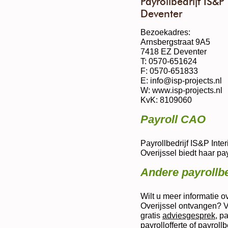
Payrollbedrijf IS&P
Deventer
Bezoekadres:
Arnsbergstraat 9A5
7418 EZ Deventer
T: 0570-651624
F: 0570-651833
E: info@isp-projects.nl
W: www.isp-projects.nl
KvK: 8109060
Payroll CAO
Payrollbedrijf IS&P Inte
Overijssel biedt haar p
Andere payrollbe
Wilt u meer informatie o
Overijssel ontvangen? Vr
gratis
adviesgesprek
, p
payrollofferte
of
payroll