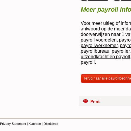
Meer payroll inf
Voor meer uitleg of infor
antwoord op de meer dan
doorverwijzen naar 1 va
payroll voordelen
,
payro
payrollwerknemer
,
payro
payrollbureau
,
payroller
uitzendkracht en payroll
payroll
.
Terug naar alle payrollbedrij
Print
Privacy Statement
|
Klachten
|
Disclaimer