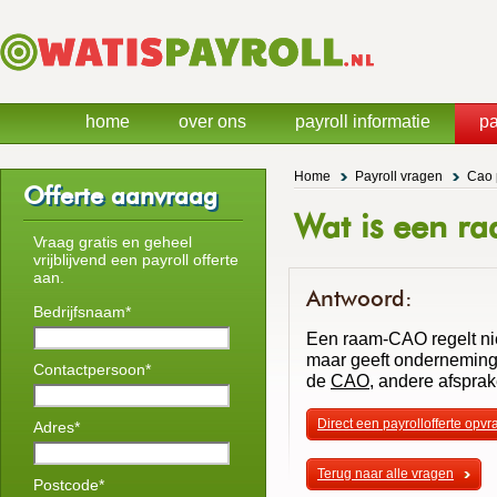
home
over ons
payroll informatie
pa
Home
Payroll vragen
Cao 
Offerte aanvraag
Wat is een r
Vraag gratis en geheel
vrijblijvend een payroll offerte
aan.
Antwoord:
Bedrijfsnaam*
Een raam-CAO regelt ni
maar geeft onderneminge
Contactpersoon*
de
CAO
, andere afspra
Direct een payrollofferte opv
Adres*
Terug naar alle vragen
Postcode*