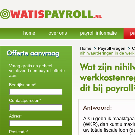
home
over ons
payroll informatie
pa
Home
Payroll vragen
C
Offerte aanvraag
nihilwaarderingen in de werkk
Wat zijn nihi
Vraag gratis en geheel
vrijblijvend een payroll offerte
werkkostenre
aan.
Bedrijfsnaam*
dit bij payroll
Contactpersoon*
Antwoord:
Adres*
Als u gebruik maakt/ga
(WKR), dan kunt u maxi
uw totale fiscale loon (de
Postcode*