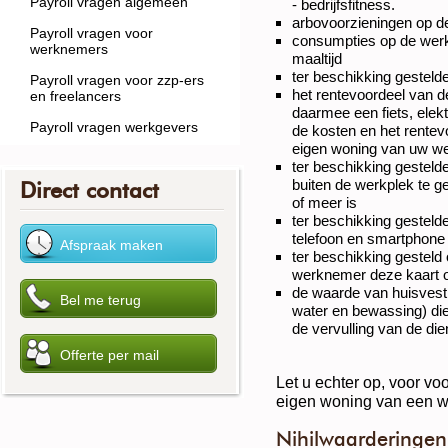
Payroll vragen algemeen
- bedrijfsfitness.
arbovoorzieningen op d
Payroll vragen voor
consumpties op de werk
werknemers
maaltijd
ter beschikking gesteld
Payroll vragen voor zzp-ers
het rentevoordeel van 
en freelancers
daarmee een fiets, elekt
Payroll vragen werkgevers
de kosten en het rentev
eigen woning van uw w
ter beschikking gesteld
buiten de werkplek te ge
Direct contact
of meer is
ter beschikking gestel
telefoon en smartphone 
ter beschikking gestel
werknemer deze kaart o
de waarde van huisvesti
water en bewassing) die
de vervulling van de di
Let u echter op, voor vo
eigen woning van een w
Nihilwaarderingen 