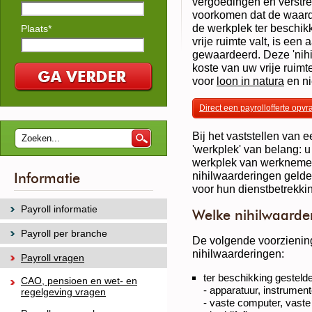
vergoedingen en verstr
voorkomen dat de waard
de werkplek ter beschik
Plaats*
vrije ruimte valt, is een
gewaardeerd. Deze 'nihi
koste van uw vrije ruimt
voor
loon in natura
en ni
Direct een payrollofferte opv
Bij het vaststellen van e
'werkplek' van belang: 
werkplek van werknemer
nihilwaarderingen geld
Informatie
voor hun dienstbetrekki
Payroll informatie
Welke nihilwaarder
Payroll per branche
De volgende voorziening
nihilwaarderingen:
Payroll vragen
ter beschikking gesteld
CAO, pensioen en wet- en
- apparatuur, instrume
regelgeving vragen
- vaste computer, vaste 