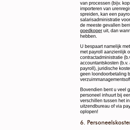
van processen (bijv. kop
importeren van urenregis
spreiden, kan een payrol
salarisadministratie voo
de meeste gevallen ben
goedkoper
uit, dan wann
hebben.
U bespaart namelijk me
met payroll aanzienlijk 
contractadministratie (b
accountantskosten (b.v. 
payroll), juridische kost
geen loondoorbetaling bi
verzuimmanagementsoft
Bovendien bent u veel 
personeel inhuurt bij e
verschillen tussen het i
uitzendbureau of via pay
oplopen!
6. Personeelskosten