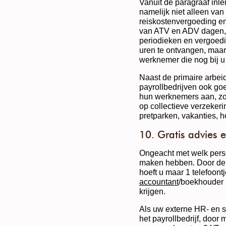
Vanuit de paragraaf inl
namelijk niet alleen van
reiskostenvergoeding e
van ATV en ADV dagen,
periodieken en vergoed
uren te ontvangen, maar
werknemer die nog bij u i
Naast de primaire arbe
payrollbedrijven ook g
hun werknemers aan, zo
op collectieve verzekeri
pretparken, vakanties, h
10. Gratis advies 
Ongeacht met welk pers
maken hebben. Door de a
hoeft u maar 1 telefoontj
accountant
/boekhouder b
krijgen.
Als uw externe HR- en s
het payrollbedrijf, door