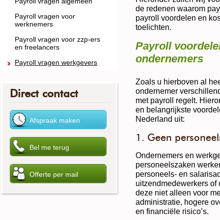
Payroll vragen algemeen
de redenen waarom payro
Payroll vragen voor
payroll voordelen en kos
werknemers
toelichten.
Payroll vragen voor zzp-ers
Payroll voordele
en freelancers
ondernemers
Payroll vragen werkgevers
Zoals u hierboven al hee
ondernemer verschillen
Direct contact
met payroll regelt. Hie
en belangrijkste voorde
Nederland uit:
1. Geen personeels
Ondernemers en werkgev
personeelszaken werken
personeels- en salarisad
uitzendmedewerkers of o
deze niet alleen voor mee
administratie, hogere o
en financiële risico’s.