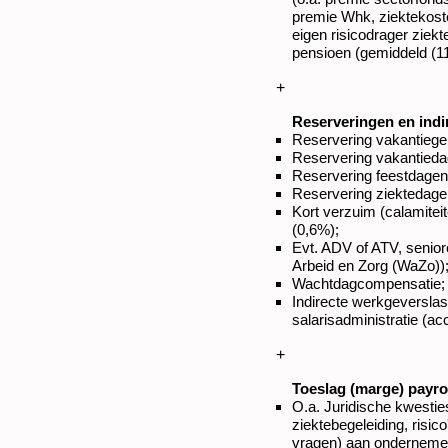
premie Whk, ziektekos
eigen risicodrager ziek
pensioen (gemiddeld (1
+
Reserveringen en indi
Reservering vakantiegel
Reservering vakantiedag
Reservering feestdagen
Reservering ziektedage
Kort verzuim (calamiteit
(0,6%);
Evt. ADV of ATV, senior
Arbeid en Zorg (WaZo))
Wachtdagcompensatie;
Indirecte werkgeverslas
salarisadministratie (ac
+
Toeslag (marge) payrol
O.a. Juridische kwestie
ziektebegeleiding, risic
vragen) aan onderneme