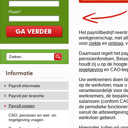
Plaats*
Het payrollbedrijf neemt 
werkgeverschap, met all
voor
ziekte
en
ontslag
, 
Daarnaast regelt het payr
pensioenfondsen, Bela
houdt zij u op de hoogt
regelgeving
en CAO-bep
Informatie
Uw werknemers doen bij
op de werkvloer, maar u b
Payroll informatie
verantwoordelijk voor d
werknemers, de bepalin
Payroll per branche
salarissen (conform CA
Payroll vragen
de periodieke functione
vanuit de arbowetgeving
CAO, pensioen en wet- en
werkvloer gebeurt.
regelgeving vragen
Hieronder zullen wij vo