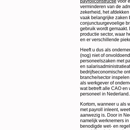
payrollconstructie
voor e
verminderen van de adm
zekerheid, het afdekken va
vaak belangrijke zaken b
conjunctuurgevoelige br
gebruik wordt gemaakt. 
productie sector, waar h
en er verschillende pie
Heeft u dus als onderne
(nog) niet of onvoldoend
personeelszaken met pa
en salarisadministratiea
bedrijfseconomische ont
branche/sector inspelen
als werkgever of ondern
wat betreft alle CAO en 
personeel in Nederland.
Kortom, wanneer u als 
met payroll inleent, wee
aanwezig is. Door in N
namelijk werknemers in 
benodigde wet- en regel