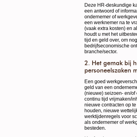
Deze HR-deskundige kan
een antwoord of informat
ondernemer of werkgever 
een werknemer na te vr
(vaak extra kosten) en al
houdt u met het uitbest
tijd en geld over, om no
bedrijfseconomische ont
branche/sector.
2. Het gemak bij 
personeelszaken m
Een goed werkgeverschap
geld van een ondernemer
(nieuwe) seizoen- en/of
continu tijd vrijmaken/
nieuwe contracten op te 
houden, nieuwe wettelij
werktijdenregels voor sch
als ondernemer of werkge
besteden.