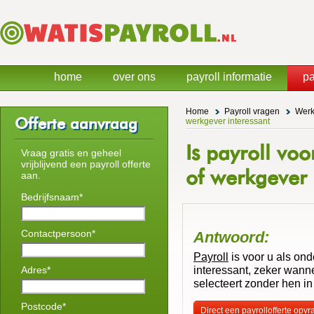
home
over ons
payroll informatie
pa
Home
Payroll vragen
Werk
Offerte aanvraag
werkgever interessant
Is payroll vo
Vraag gratis en geheel
vrijblijvend een payroll offerte
of werkgever 
aan.
Bedrijfsnaam*
Contactpersoon*
Antwoord:
Payroll
is voor u als on
interessant, zeker wann
Adres*
selecteert zonder hen in
Postcode*
Direct een payrollofferte opv