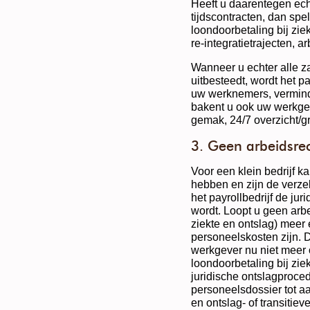
Heeft u daarentegen ec
tijdscontracten, dan spe
loondoorbetaling bij ziek
re-integratietrajecten, ar
Wanneer u echter alle z
uitbesteedt, wordt het p
uw werknemers, verminde
bakent u ook uw werkgeve
gemak, 24/7 overzicht/g
3. Geen arbeidsrec
Voor een klein bedrijf 
hebben en zijn de verze
het payrollbedrijf de j
wordt. Loopt u geen arbe
ziekte en ontslag) meer
personeelskosten zijn. D
werkgever nu niet meer 
loondoorbetaling bij zie
juridische ontslagproce
personeelsdossier tot aa
en ontslag- of transitie