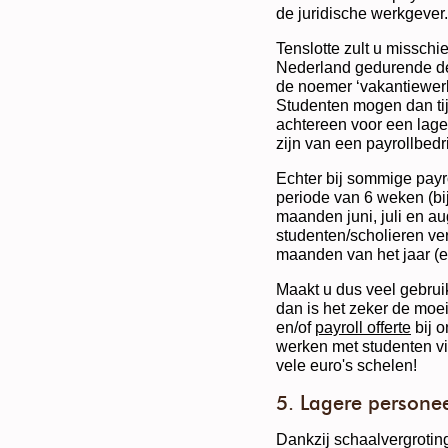
de juridische werkgever.
Tenslotte zult u misschi
Nederland gedurende de 
de noemer ‘vakantiewerk
Studenten mogen dan ti
achtereen voor een lager
zijn van een payrollbedr
Echter bij sommige payro
periode van 6 weken (b
maanden juni, juli en au
studenten/scholieren ve
maanden van het jaar (e
Maakt u dus veel gebruik
dan is het zeker de mo
en/of
payroll offerte
bij o
werken met studenten via
vele euro's schelen!
5. Lagere personee
Dankzij schaalvergrotin