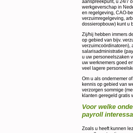
aanspreekpunt, u 24/7 o
werkgeverschap in Neder
en regelgeving, CAO-be
verzuimregelgeving, arb
dossieropbouw) kunt u b
Zij/hij hebben immers d
op gebied van bijv. ver
verzuimcoördinatoren), a
salarisadministratie (pay
u uw personeelszaken via
uw werknemers goed en u
veel lagere personeelsko
Om u als ondernemer of 
kennis op gebied van w
verzorgen sommige (mees
klanten geregeld gratis
Voor welke onde
payroll interess
Zoals u heeft kunnen lez