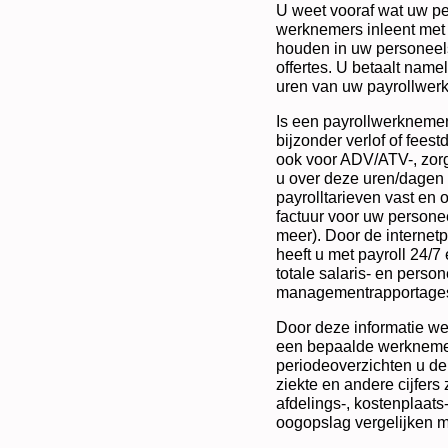
U weet vooraf wat uw pe
werknemers inleent met 
houden in uw personeels
offertes. U betaalt name
uren van uw payrollwer
Is een payrollwerknemer 
bijzonder verlof of feestd
ook voor ADV/ATV-, zor
u over deze uren/dagen 
payrolltarieven vast en
factuur voor uw personee
meer). Door de internetp
heeft u met payroll 24/
totale salaris- en perso
managementrapportages
Door deze informatie wee
een bepaalde werknemer 
periodeoverzichten u de
ziekte en andere cijfers 
afdelings-, kostenplaats
oogopslag vergelijken m