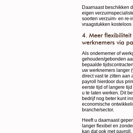
Daarnaast beschikken de
eigen verzuimspecialist
soorten verzuim- en re-
vraagstukken kosteloos
4. Meer flexibilite
werknemers via pa
Als ondernemer of werkge
gehouden/gebonden aan 
bepaalde tijdscontracte
uw werknemers langer (v
direct vast te zitten aan
payroll hierdoor dus pr
eerste tijd of langere tijd
u te laten werken. Dit b
bedrijf nog beter kunt 
economische ontwikkelin
branche/sector.
Heeft u daarnaast gepe
langer flexibel en zonder
kan dat ook met payroll.