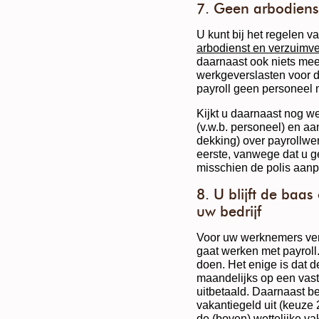
7. Geen arbodiens
U kunt bij het regelen 
arbodienst en verzuimv
daarnaast ook niets mee
werkgeverslasten voor 
payroll geen personeel m
Kijkt u daarnaast nog w
(v.w.b. personeel) en aa
dekking) over payrollwer
eerste, vanwege dat u g
misschien de polis aan
8. U blijft de baa
uw bedrijf
Voor uw werknemers vera
gaat werken met payroll
doen. Het enige is dat d
maandelijks op een vast 
uitbetaald. Daarnaast bet
vakantiegeld uit (keuze 2
de (boven) wettelijke va