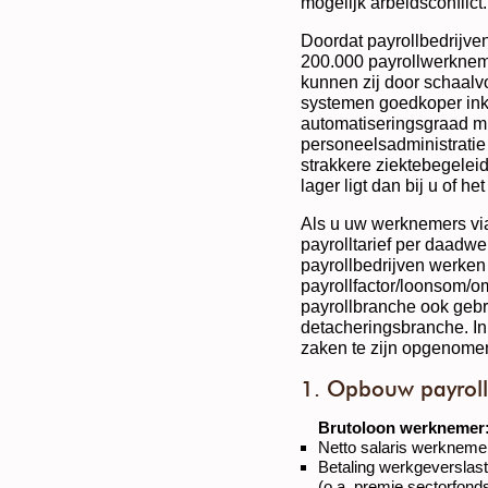
mogelijk arbeidsconflict.
Doordat payrollbedrijv
200.000 payrollwerkneme
kunnen zij door schaalv
systemen goedkoper ink
automatiseringsgraad m.b
personeelsadministratie
strakkere ziektebegelei
lager ligt dan bij u of h
Als u uw werknemers via 
payrolltarief per daadwe
payrollbedrijven werke
payrollfactor/loonsom/om
payrollbranche ook gebru
detacheringsbranche. In
zaken te zijn opgenome
1. Opbouw payrollf
Brutoloon werknemer
Netto salaris werkneme
Betaling werkgeverslast
(o.a. premie sectorfond