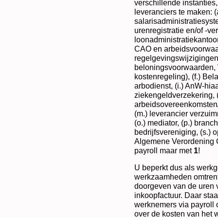
verschillende instanties,
leveranciers te maken: (
salarisadministratiesyst
urenregistratie en/of -ve
loonadministratiekantoor
CAO en arbeidsvoorwaa
regelgevingswijzigingen
beloningsvoorwaarden, W
kostenregeling), (f.) Bel
arbodienst, (i.) AnW-hiaa
ziekengeldverzekering, (l
arbeidsovereenkomsten/j
(m.) leverancier verzu
(o.) mediator, (p.) branc
bedrijfsvereniging, (s.) o
Algemene Verordening G
payroll maar met
1
!
U beperkt dus als werkg
werkzaamheden omtrent u
doorgeven van de uren 
inkoopfactuur. Daar staa
werknemers via payroll o
over de kosten van het 