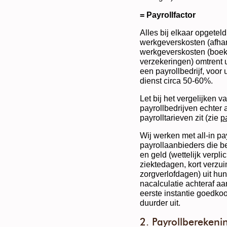
= Payrollfactor
Alles bij elkaar opgetel
werkgeverskosten (afhan
werkgeverskosten (boek
verzekeringen) omtrent
een payrollbedrijf, voor
dienst circa 50-60%.
Let bij het vergelijken v
payrollbedrijven echter a
payrolltarieven zit (zie
p
Wij werken met all-in pay
payrollaanbieders die b
en geld (wettelijk verpli
ziektedagen, kort verz
zorgverlofdagen) uit hun
nacalculatie achteraf aan
eerste instantie goedkoo
duurder uit.
2. Payrollberekeni