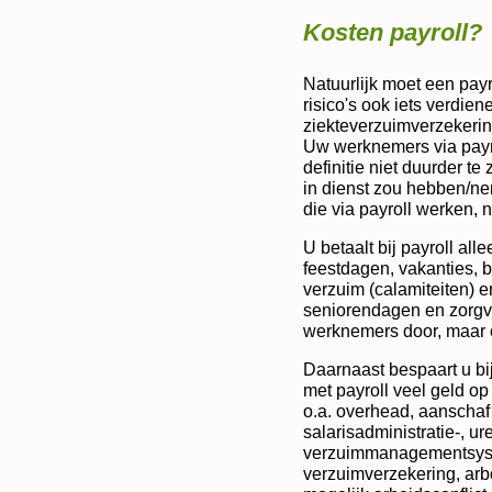
Kosten payroll?
Natuurlijk moet een pay
risico's ook iets verdie
ziekteverzuimverzekerin
Uw werknemers via payro
definitie niet duurder t
in dienst zou hebben/ne
die via payroll werken, 
U betaalt bij payroll all
feestdagen, vakanties, b
verzuim (calamiteiten)
seniorendagen en zorgve
werknemers door, maar o
Daarnaast bespaart u bi
met payroll veel geld op
o.a. overhead, aanschaf
salarisadministratie-, ure
verzuimmanagementsyst
verzuimverzekering, arbo