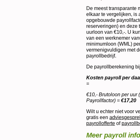
De meest transparante m
elkaar te vergelijken, i
opgebouwde payrollfacto
reserveringen) en deze 
uurloon van €10,-. U kun
van een werknemer vanui
minimumloon (WML) per 
vermenigvuldigen met de
payrollbedrijf.
De payrollberekening bij
Kosten payroll per daad
=
€10,- Brutoloon per uur
Payrollfactor) =
€17,20
Wilt u echter niet voor 
gratis een
adviesgespre
payrollofferte
of
payroll
Meer payroll inf