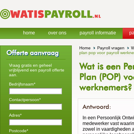
home
over ons
payroll informatie
pa
Home
Payroll vragen
W
Offerte aanvraag
plan pop voor payroll werkn
Wat is een Pe
Vraag gratis en geheel
vrijblijvend een payroll offerte
Plan (POP) vo
aan.
Bedrijfsnaam*
werknemers?
Contactpersoon*
Antwoord:
Adres*
In een Persoonlijk Ontwi
medewerker vast waarin h
zowel in vaardigheden a
Postcode*