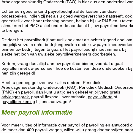
Arbeidsgeneeskundig Onderzoek (PAO) is hier dus een onderdeel van
Echter een
goed erkend payrollbedrijf
zal de kosten van deze
onderzoeken, indien zij net als u goed werkgeverschap nastreeft, ook
gedeeltelijk voor haar rekening nemen, helpen bij uw RI&E en u teven
stimuleren het PMO actief onder de aandacht bij uw payrollmedewerk
te brengen.
Dit doet het payrollbedrijf natuurlijk ook met als achterliggend doel om
mogelijk verzuim en/of bedrijfongevallen onder uw payrollmedewerker
binnen uw bedrijf tegen te gaan. Het payrollbedrijf moet immers bij
ziekte het loon van uw zieke payrollwerknemers doorbetalen.
Kortom, vraag dus altijd aan uw payrollaanbieder, voordat u gaat
payrollen met uw personeel, hoe de kosten van deze onderzoeken bij
hen zijn geregeld!
Heeft u genoeg gelezen over alles omtrent Periodiek
Arbeidsgeneeskundig Onderzoek (PAO), Periodiek Medisch Onderzo
(PMO) en payroll, dan kunt u altijd een geheel vrijblijvend gratis
adviesgesprek
, payroll flexpool inventarisatie,
payrollofferte
of
payrollberekening
bij ons aanvragen!
Meer payroll informatie
Voor meer uitleg of informatie over payroll of payrolling en antwoord o
de meer dan 400 payroll vragen, willen wij u graag doorverwijzen naa