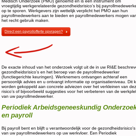
Medisch Onderzoek (PMO) genoemd en is een instrument om
vroegtijdig werkgerelateerde gezondheidsrisico’s bij payrollmedewerk
op te sporen. Werkgevers zijn wettelijk verplicht het PMO aan hun
payrollmedewerkers aan te bieden en payrollmedewerkers mogen va
het recht gebruik maken.
Direct een payrollofferte opvragen?
De exacte inhoud van het onderzoek volgt uit de in uw RI&E beschre
gezondheidsrisico’s en het beroep van de payrollmedewerker
(functiegerichte keuringen). Werknemers ontvangen achteraf een
persoonlijk advies en u ontvangt informatie op organisatieniveau. Dit 
worden gekoppeld aan concrete adviezen over het verkleinen van de
risico’s of bijvoorbeeld suggesties voor het verbeteren van de werkple
van uw payrollmedewerker.
Periodiek Arbeidsgeneeskundig Onderzoe
en payroll
Bij payroll bent en blijft u verantwoordelijk voor de gezondheidsrisico's
van uw payrollmedewerkers op uw werkvloer. Een Periodiek