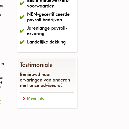
Beste medewerkers-
ers
voorwaarden
NEN-gecertificeerde
n
payroll bedrijven
Jarenlange payroll-
ervaring
Landelijke dekking
ven
Testimonials
Benieuwd naar
kan
ervaringen van anderen
ze
met onze adviseurs?
k
Meer info
k