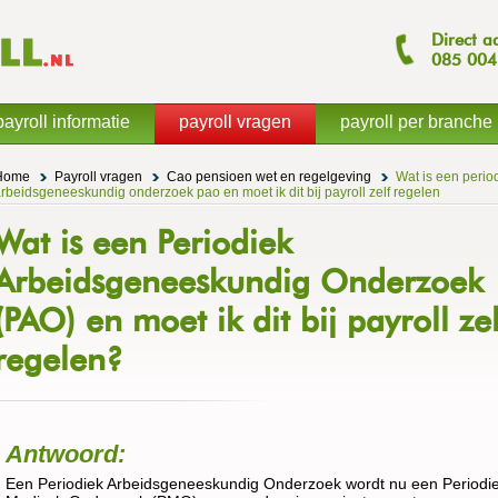
Direct a
085
004
payroll informatie
payroll vragen
payroll per branche
Home
Payroll vragen
Cao pensioen wet en regelgeving
Wat is een perio
rbeidsgeneeskundig onderzoek pao en moet ik dit bij payroll zelf regelen
Wat is een Periodiek
Arbeidsgeneeskundig Onderzoek
(PAO) en moet ik dit bij payroll zel
regelen?
Antwoord:
Een Periodiek Arbeidsgeneeskundig Onderzoek wordt nu een Periodi