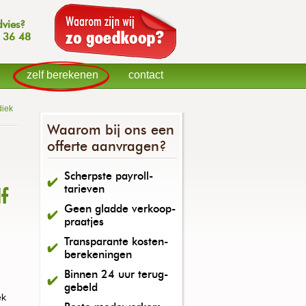
dvies?
 36 48
zelf berekenen
contact
diek
Waarom bij ons een
offerte aanvragen?
Scherpste payroll-
tarieven
f
Geen gladde verkoop-
praatjes
Transparante kosten-
berekeningen
Binnen 24 uur terug-
gebeld
ek