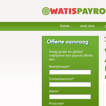
home
over ons
Offerte aanvraag
a
Vraag gratis en geheel
vrijblijvend een payroll offerte
aan.
Bedrijfsnaam*
Contactpersoon*
Adres*
Postcode*