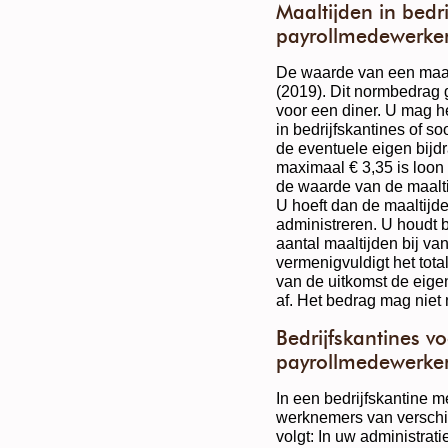
Maaltijden in bedri
payrollmedewerke
De waarde van een maalti
(2019). Dit normbedrag g
voor een diner. U mag 
in bedrijfskantines of s
de eventuele eigen bijd
maximaal € 3,35 is loon
de waarde van de maalti
U hoeft dan de maaltijde
administreren. U houdt b
aantal maaltijden bij v
vermenigvuldigt het tota
van de uitkomst de eige
af. Het bedrag mag niet
Bedrijfskantines vo
payrollmedewerke
In een bedrijfskantine m
werknemers van verschil
volgt: In uw administrat