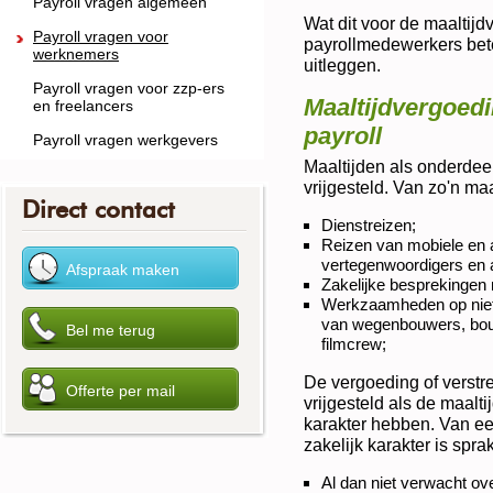
Payroll vragen algemeen
Wat dit voor de maaltij
Payroll vragen voor
payrollmedewerkers bete
werknemers
uitleggen.
Payroll vragen voor zzp-ers
Maaltijdvergoedi
en freelancers
payroll
Payroll vragen werkgevers
Maaltijden als onderdeel 
vrijgesteld. Van zo'n maal
Direct contact
Dienstreizen;
Reizen van mobiele en 
vertegenwoordigers en 
Zakelijke besprekingen 
Werkzaamheden op niet-
van wegenbouwers, bou
filmcrew;
De vergoeding of verstre
vrijgesteld als de maalt
karakter hebben. Van ee
zakelijk karakter is sprak
Al dan niet verwacht o