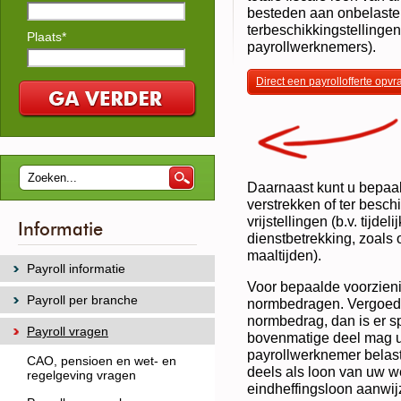
besteden aan onbelaste
terbeschikkingstellinge
Plaats*
payrollwerknemers).
Direct een payrollofferte opv
Daarnaast kunt u bepaa
verstrekken of ter besc
vrijstellingen (b.v. tijdel
Informatie
dienstbetrekking, zoals 
maaltijden).
Payroll informatie
Voor bepaalde voorzien
Payroll per branche
normbedragen. Vergoedt 
normbedrag, dan is er s
Payroll vragen
bovenmatige deel mag u
payrollwerknemer belast
CAO, pensioen en wet- en
deels als loon van uw w
regelgeving vragen
eindheffingsloon aanwij