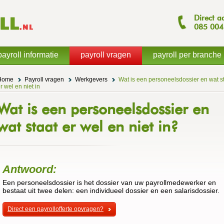
Direct a
085
004
payroll informatie
payroll vragen
payroll per branche
Home
Payroll vragen
Werkgevers
Wat is een personeelsdossier en wat s
r wel en niet in
Wat is een personeelsdossier en
wat staat er wel en niet in?
Antwoord:
Een personeelsdossier is het dossier van uw payrollmedewerker en
bestaat uit twee delen: een individueel dossier en een salarisdossier.
Direct een payrollofferte opvragen?