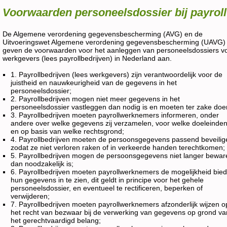
Voorwaarden personeelsdossier bij payroll
De Algemene verordening gegevensbescherming (AVG) en de
Uitvoeringswet Algemene verordening gegevensbescherming (UAVG)
geven de voorwaarden voor het aanleggen van personeelsdossiers v
werkgevers (lees payrollbedrijven) in Nederland aan.
1. Payrollbedrijven (lees werkgevers) zijn verantwoordelijk voor de
juistheid en nauwkeurigheid van de gegevens in het
personeelsdossier;
2. Payrollbedrijven mogen niet meer gegevens in het
personeelsdossier vastleggen dan nodig is en moeten ter zake doe
3. Payrollbedrijven moeten payrollwerknemers informeren, onder
andere over welke gegevens zij verzamelen, voor welke doeleinde
en op basis van welke rechtsgrond;
4. Payrollbedrijven moeten de persoonsgegevens passend beveilig
zodat ze niet verloren raken of in verkeerde handen terechtkomen;
5. Payrollbedrijven mogen de persoonsgegevens niet langer bewar
dan noodzakelijk is;
6. Payrollbedrijven moeten payrollwerknemers de mogelijkheid bie
hun gegevens in te zien, dit geldt in principe voor het gehele
personeelsdossier, en eventueel te rectificeren, beperken of
verwijderen;
7. Payrollbedrijven moeten payrollwerknemers afzonderlijk wijzen o
het recht van bezwaar bij de verwerking van gegevens op grond va
het gerechtvaardigd belang;