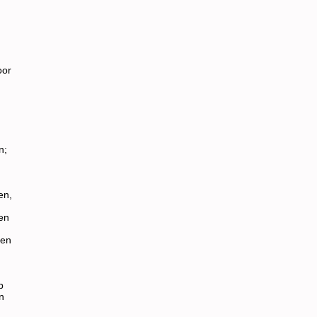
oor
n;
n
en,
en
den
p
n