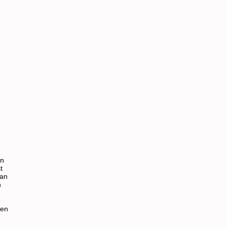
an
t
van
n
ten