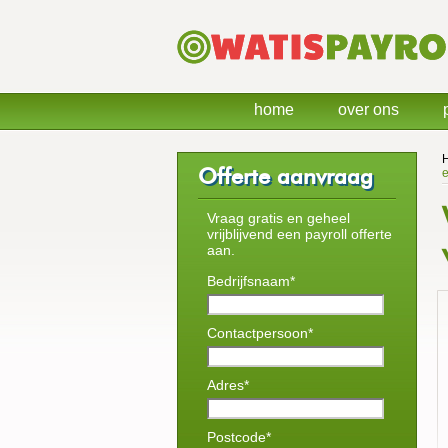
home
over ons
Offerte aanvraag
e
Vraag gratis en geheel
vrijblijvend een payroll offerte
aan.
Bedrijfsnaam*
Contactpersoon*
Adres*
Postcode*