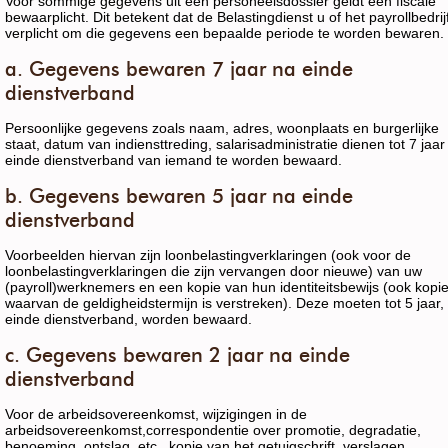
Voor sommige gegevens uit een personeelsdossier geldt een fiscale
bewaarplicht. Dit betekent dat de Belastingdienst u of het payrollbedrij
verplicht om die gegevens een bepaalde periode te worden bewaren.
a. Gegevens bewaren 7 jaar na einde
dienstverband
Persoonlijke gegevens zoals naam, adres, woonplaats en burgerlijke
staat, datum van indiensttreding, salarisadministratie dienen tot 7 jaar
einde dienstverband van iemand te worden bewaard.
b. Gegevens bewaren 5 jaar na einde
dienstverband
Voorbeelden hiervan zijn loonbelastingverklaringen (ook voor de
loonbelastingverklaringen die zijn vervangen door nieuwe) van uw
(payroll)werknemers en een kopie van hun identiteitsbewijs (ook kopi
waarvan de geldigheidstermijn is verstreken). Deze moeten tot 5 jaar,
einde dienstverband, worden bewaard.
c. Gegevens bewaren 2 jaar na einde
dienstverband
Voor de arbeidsovereenkomst, wijzigingen in de
arbeidsovereenkomst,correspondentie over promotie, degradatie,
benoeming, ontslag, etc., kopie van het getuigschrift, verslagen,