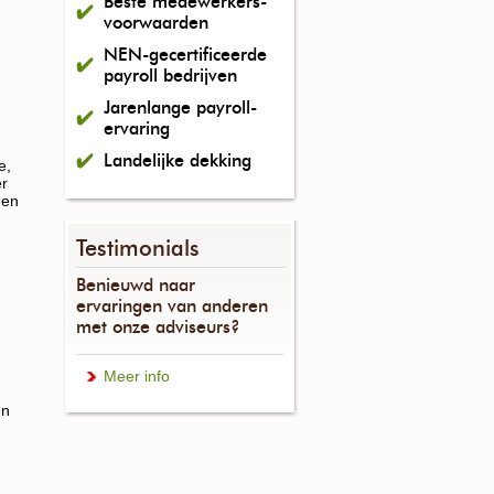
Beste medewerkers-
voorwaarden
NEN-gecertificeerde
payroll bedrijven
Jarenlange payroll-
ervaring
Landelijke dekking
e,
er
 en
Testimonials
Benieuwd naar
ervaringen van anderen
met onze adviseurs?
Meer info
en