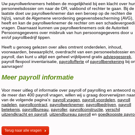
Uw payrollwerknemers hebben de mogelijkheid bij een klacht over hu
personeelsdossier om naar de OR, vakbond of rechter te gaan. Bij de
laatste doet uw payrollwerknemer dan een beroep op de rechten die
hij/zij, vanuit de Algemene verordening gegevensbescherming (AVG),
heeft en kan de payrollwerknemer de rechter om een schadevergoed
vragen. Daarnaast kunnen uw payrollwerknemers ook de Autoriteit
Persoonsgegevens over misbruik van hun persoonsgegevens door u
en/of payrollbedrijf tippen.
Heeft u genoeg gelezen over alles omtrent onderdelen, inhoud,
voorwaarden, bewaarplicht, overdracht van een personeelsdossier en
payroll, dan kunt u altijd een geheel vrijblijvend gratis
adviesgesprek
,
payroll flexpool inventarisatie,
payrollofferte
of
payrollberekening
bij o
aanvragen!
Meer payroll informatie
Voor meer uitleg of informatie over payroll of payrolling en antwoord o
de meer dan 400 payroll vragen, willen wij u graag doorverwijzen naa
van de volgende pagina's:
payroll vragen
,
payroll voordelen
,
payroll
nadelen
,
payrollcontract
,
payrollwerknemer
,
payrollbedrijven
,
payroll
betekenis
,
payrollbureau
,
payroller
,
payrollconstructie
,
verschil
uitzendkracht en payroll
,
uitzendbureau payroll
en
goedkoopste payrol
Terug naar alle vragen