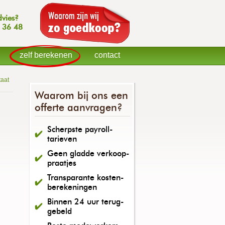
dvies?
 36 48
zelf berekenen
contact
taat
Waarom bij ons een
offerte aanvragen?
Scherpste payroll-
tarieven
Geen gladde verkoop-
praatjes
Transparante kosten-
berekeningen
Binnen 24 uur terug-
gebeld