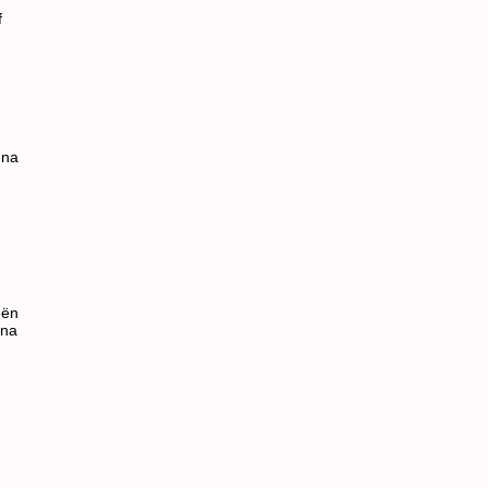
f
 na
eën
 na